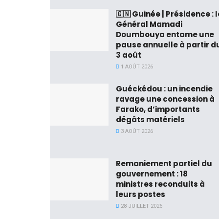
🇬🇳 Guinée | Présidence : l
Général Mamadi
Doumbouya entame une
pause annuelle à partir d
3 août
1 AOÛT 2026
Guéckédou : un incendie
ravage une concession à
Farako, d’importants
dégâts matériels
3 AOÛT 2026
Remaniement partiel du
gouvernement : 18
ministres reconduits à
leurs postes
28 JUILLET 2026