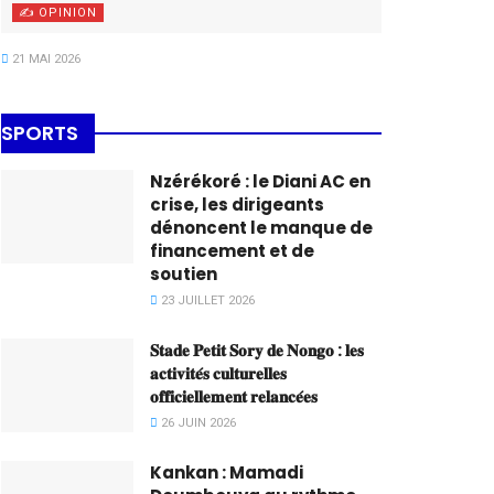
✍️ OPINION
21 MAI 2026
SPORTS
Nzérékoré : le Diani AC en
crise, les dirigeants
dénoncent le manque de
financement et de
soutien
23 JUILLET 2026
𝐒𝐭𝐚𝐝𝐞 𝐏𝐞𝐭𝐢𝐭 𝐒𝐨𝐫𝐲 𝐝𝐞 𝐍𝐨𝐧𝐠𝐨 : 𝐥𝐞𝐬
𝐚𝐜𝐭𝐢𝐯𝐢𝐭𝐞́𝐬 𝐜𝐮𝐥𝐭𝐮𝐫𝐞𝐥𝐥𝐞𝐬
𝐨𝐟𝐟𝐢𝐜𝐢𝐞𝐥𝐥𝐞𝐦𝐞𝐧𝐭 𝐫𝐞𝐥𝐚𝐧𝐜𝐞́𝐞𝐬
26 JUIN 2026
Kankan : Mamadi