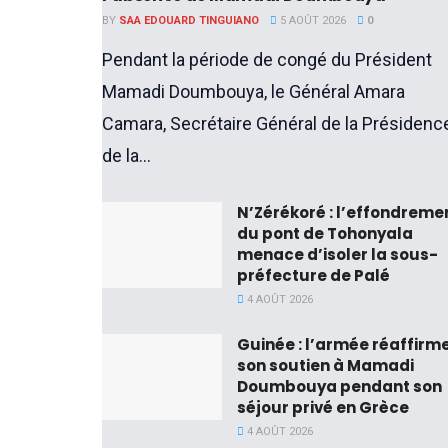
BY
SAA EDOUARD TINGUIANO
5 AOÛT 2026
0
Pendant la période de congé du Président
Mamadi Doumbouya, le Général Amara
Camara, Secrétaire Général de la Présidenc
de la...
N’Zérékoré : l’effondreme
du pont de Tohonyala
menace d’isoler la sous-
préfecture de Palé
4 AOÛT 2026
Guinée : l’armée réaffirm
son soutien à Mamadi
Doumbouya pendant son
séjour privé en Grèce
4 AOÛT 2026