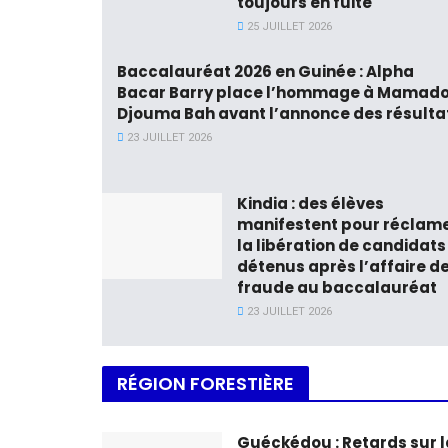
toujours en fuite
25 JUILLET 2026
Baccalauréat 2026 en Guinée : Alpha
Bacar Barry place l’hommage à Mamad
Djouma Bah avant l’annonce des résulta
23 JUILLET 2026
Kindia : des élèves
manifestent pour réclam
la libération de candidats
détenus après l’affaire d
fraude au baccalauréat
23 JUILLET 2026
RÉGION FORESTIÈRE
Guéckédou : Retards sur l