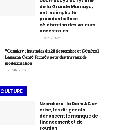
Doumbouya au rythme
de la Grande Mamaya,
entre simplicité
présidentielle et
célébration des valeurs
ancestrales
29 MAI 2026
❝𝐂𝐨𝐧𝐚𝐤𝐫𝐲 : 𝐥𝐞𝐬 𝐬𝐭𝐚𝐝𝐞𝐬 𝐝𝐮 𝟐𝟖 𝐒𝐞𝐩𝐭𝐞𝐦𝐛𝐫𝐞 𝐞𝐭 𝐆é𝐧é𝐫𝐚𝐥
𝐋𝐚𝐧𝐬𝐚𝐧𝐚 𝐂𝐨𝐧𝐭é 𝐟𝐞𝐫𝐦é𝐬 𝐩𝐨𝐮𝐫 𝐝𝐞𝐬 𝐭𝐫𝐚𝐯𝐚𝐮𝐱 𝐝𝐞
𝐦𝐨𝐝𝐞𝐫𝐧𝐢𝐬𝐚𝐭𝐢𝐨𝐧
21 MAI 2026
CULTURE
Nzérékoré : le Diani AC en
crise, les dirigeants
dénoncent le manque de
financement et de
soutien