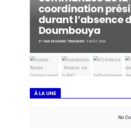
coordination prési
durant l’absence
Doumbouya
BY
SAA EDOUARD TINGUIANO
5 AOÛT 2026
À LA UNE
No Con