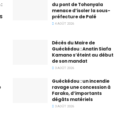
:
du pont de Tohonyala
menace d’isoler la sous-
S
préfecture de Palé
4 AOÛT 2026
Décès du Maire de
Guéckédou : Anatin Siafa
Kamano s’éteint au début
de son mandat
3 AOÛT 2026
Guéckédou : un incendie
e
ravage une concession à
Farako, d’importants
dégâts matériels
3 AOÛT 2026