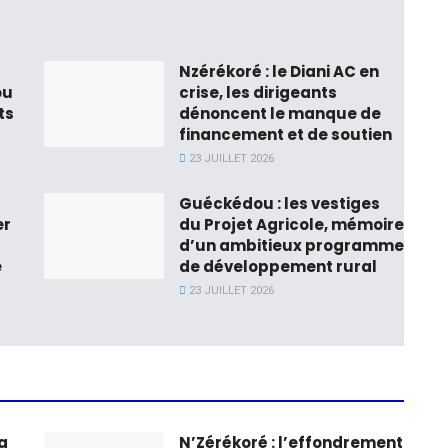
Nzérékoré : le Diani AC en
ou
crise, les dirigeants
ts
dénoncent le manque de
financement et de soutien
23 JUILLET 2026
Guéckédou : les vestiges
er
du Projet Agricole, mémoire
d’un ambitieux programme
e
de développement rural
23 JUILLET 2026
a
N’Zérékoré : l’effondrement