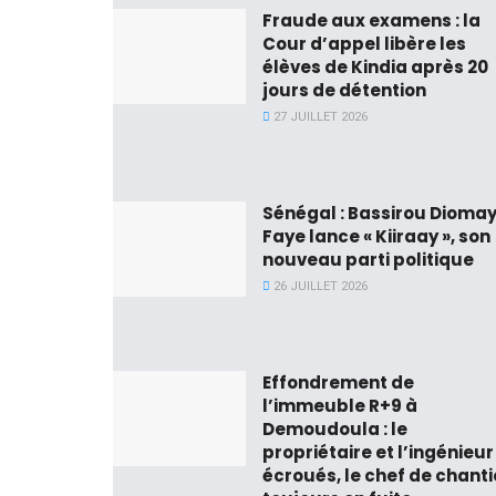
Fraude aux examens : la
Cour d’appel libère les
élèves de Kindia après 20
jours de détention
27 JUILLET 2026
Sénégal : Bassirou Dioma
Faye lance « Kiiraay », son
nouveau parti politique
26 JUILLET 2026
Effondrement de
l’immeuble R+9 à
Demoudoula : le
propriétaire et l’ingénieur
écroués, le chef de chanti