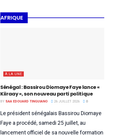
AFRIQUE
À LA UNE
Sénégal : Bassirou Diomaye Faye lance «
Kiiraay », son nouveau parti politique
BY
SAA EDOUARD TINGUIANO
26 JUILLET 2026
0
Le président sénégalais Bassirou Diomaye
Faye a procédé, samedi 25 juillet, au
lancement officiel de sa nouvelle formation