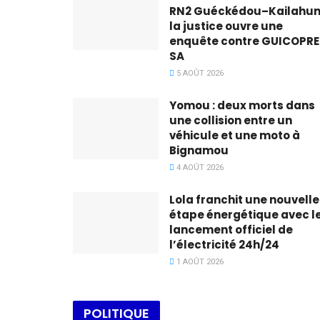
RN2 Guéckédou–Kailahun 
la justice ouvre une
enquête contre GUICOPRE
SA
5 AOÛT 2026
Yomou : deux morts dans
une collision entre un
véhicule et une moto à
Bignamou
4 AOÛT 2026
Lola franchit une nouvelle
étape énergétique avec l
lancement officiel de
l’électricité 24h/24
1 AOÛT 2026
POLITIQUE