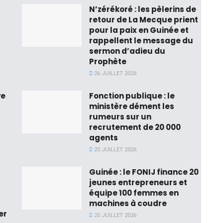
N’zérékoré : les pèlerins de
retour de La Mecque prient
pour la paix en Guinée et
rappellent le message du
sermon d’adieu du
Prophète
26 JUILLET 2026
ye
Fonction publique : le
ministère dément les
rumeurs sur un
recrutement de 20 000
agents
25 JUILLET 2026
Guinée : le FONIJ finance 20
jeunes entrepreneurs et
équipe 100 femmes en
machines à coudre
er
25 JUILLET 2026