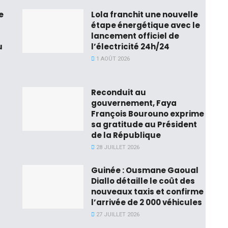
e
Lola franchit une nouvelle
étape énergétique avec le
lancement officiel de
u
l’électricité 24h/24
1 AOÛT 2026
Reconduit au
gouvernement, Faya
François Bourouno exprime
sa gratitude au Président
de la République
28 JUILLET 2026
Guinée : Ousmane Gaoual
Diallo détaille le coût des
nouveaux taxis et confirme
l’arrivée de 2 000 véhicules
27 JUILLET 2026