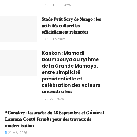
23 JUILLET 2026
𝐒𝐭𝐚𝐝𝐞 𝐏𝐞𝐭𝐢𝐭 𝐒𝐨𝐫𝐲 𝐝𝐞 𝐍𝐨𝐧𝐠𝐨 : 𝐥𝐞𝐬
𝐚𝐜𝐭𝐢𝐯𝐢𝐭𝐞́𝐬 𝐜𝐮𝐥𝐭𝐮𝐫𝐞𝐥𝐥𝐞𝐬
𝐨𝐟𝐟𝐢𝐜𝐢𝐞𝐥𝐥𝐞𝐦𝐞𝐧𝐭 𝐫𝐞𝐥𝐚𝐧𝐜𝐞́𝐞𝐬
26 JUIN 2026
Kankan : Mamadi
Doumbouya au rythme
de la Grande Mamaya,
entre simplicité
présidentielle et
célébration des valeurs
ancestrales
29 MAI 2026
❝𝐂𝐨𝐧𝐚𝐤𝐫𝐲 : 𝐥𝐞𝐬 𝐬𝐭𝐚𝐝𝐞𝐬 𝐝𝐮 𝟐𝟖 𝐒𝐞𝐩𝐭𝐞𝐦𝐛𝐫𝐞 𝐞𝐭 𝐆é𝐧é𝐫𝐚𝐥
𝐋𝐚𝐧𝐬𝐚𝐧𝐚 𝐂𝐨𝐧𝐭é 𝐟𝐞𝐫𝐦é𝐬 𝐩𝐨𝐮𝐫 𝐝𝐞𝐬 𝐭𝐫𝐚𝐯𝐚𝐮𝐱 𝐝𝐞
𝐦𝐨𝐝𝐞𝐫𝐧𝐢𝐬𝐚𝐭𝐢𝐨𝐧
21 MAI 2026