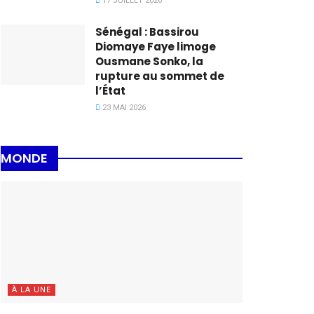
17 JUILLET 2026
Sénégal : Bassirou
Diomaye Faye limoge
Ousmane Sonko, la
rupture au sommet de
l’État
23 MAI 2026
MONDE
À LA UNE