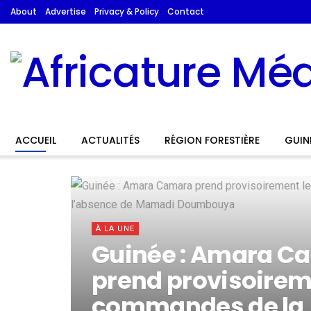
About
Advertise
Privacy & Policy
Contact
Africature Méd
ACCUEIL
ACTUALITÉS
RÉGION FORESTIÈRE
GUIN
À LA UNE
Guinée : Amara C
prend provisoirem
commandes de la