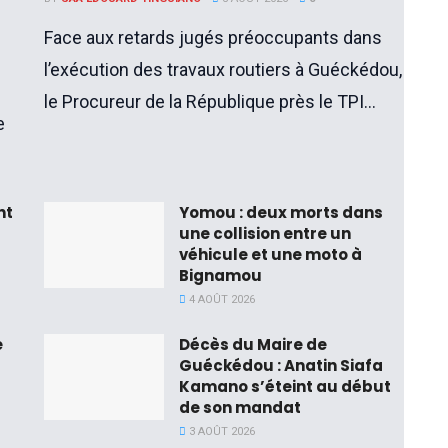
Face aux retards jugés préoccupants dans
l’exécution des travaux routiers à Guéckédou,
le Procureur de la République près le TPI...
e
nt
Yomou : deux morts dans
une collision entre un
véhicule et une moto à
Bignamou
4 AOÛT 2026
e
Décès du Maire de
Guéckédou : Anatin Siafa
Kamano s’éteint au début
de son mandat
3 AOÛT 2026