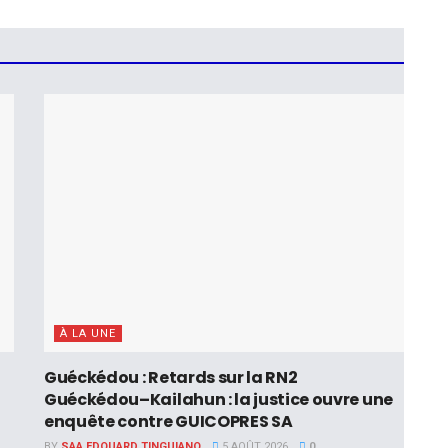
À LA UNE
Guéckédou : Retards sur la RN2
Guéckédou–Kailahun : la justice ouvre une
enquête contre GUICOPRES SA
BY
SAA EDOUARD TINGUIANO
5 AOÛT 2026
0