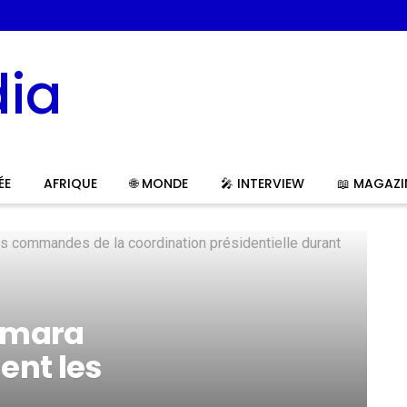
ia
ÉE
AFRIQUE
🌐 MONDE
🎤 INTERVIEW
📖 MAGAZI
amara
ent les