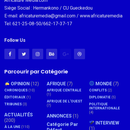
Africature Média.com
Siège Social : Hermankono / CU Gueckedou
E-mail: africaturemedia@gmail.com / www.africaturemedia
Tel: 621-25-08-50/662-17-37-17
Follow Us
Parcourir par Catégorie
OPINION
(12)
AFRIQUE
(7)
MONDE
(7)
CHRONIQUES
(10)
AFRIQUE CENTRALE
CONFLITS
(2)
(1)
ÉDITORIAUX
(1)
DIPLOMATIE
(5)
AFRIQUE DE L'OUEST
TRIBUNES
(3)
POLITIQUE
(7)
INTERNATIONALE
(4)
ACTUALITÉS
ANNONCES
(1)
(200)
INTERVIEW
Catégorie Par
À LA UNE
(110)
(1)
Défaut