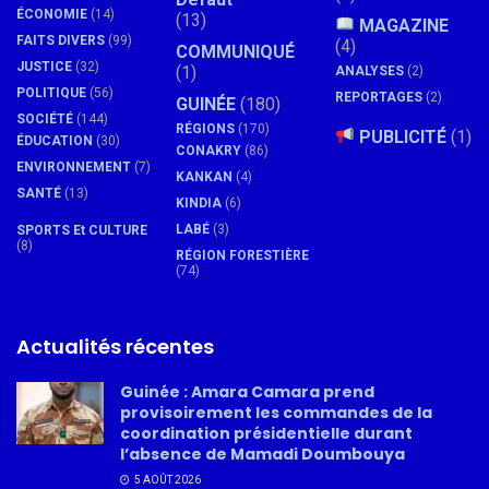
ÉCONOMIE
(14)
(13)
MAGAZINE
FAITS DIVERS
(99)
(4)
COMMUNIQUÉ
JUSTICE
(32)
(1)
ANALYSES
(2)
POLITIQUE
(56)
REPORTAGES
(2)
GUINÉE
(180)
SOCIÉTÉ
(144)
RÉGIONS
(170)
PUBLICITÉ
(1)
ÉDUCATION
(30)
CONAKRY
(86)
ENVIRONNEMENT
(7)
KANKAN
(4)
SANTÉ
(13)
KINDIA
(6)
LABÉ
(3)
SPORTS Et CULTURE
(8)
RÉGION FORESTIÈRE
(74)
Actualités récentes
Guinée : Amara Camara prend
provisoirement les commandes de la
coordination présidentielle durant
l’absence de Mamadi Doumbouya
5 AOÛT 2026