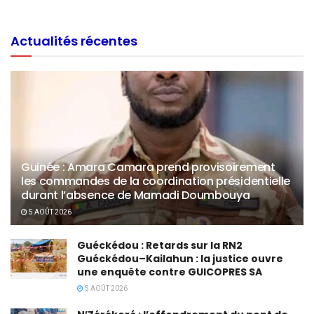
Actualités récentes
Guinée : Amara Camara prend provisoirement
les commandes de la coordination présidentielle
durant l’absence de Mamadi Doumbouya
5 AOÛT 2026
Guéckédou : Retards sur la RN2
Guéckédou–Kailahun : la justice ouvre
une enquête contre GUICOPRES SA
5 AOÛT 2026