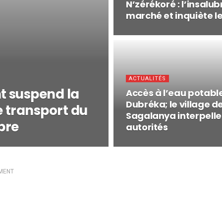
N’zérékoré : l’insalu
marché et inquiète l
ACTUALITÉS
t suspend la
Accès à l’eau potable
Dubréka; le village d
e transport du
Sagalanya interpelle
bre
autorités
MENT