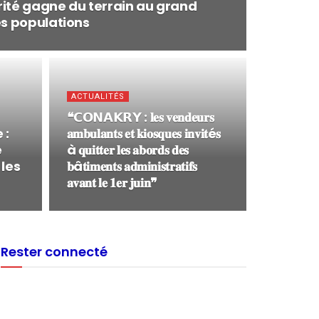
brité gagne du terrain au grand
es populations
ACTUALITÉS
❝𝗖𝗢𝗡𝗔𝗞𝗥𝗬 : 𝐥𝐞𝐬 𝐯𝐞𝐧𝐝𝐞𝐮𝐫𝐬
 :
𝐚𝐦𝐛𝐮𝐥𝐚𝐧𝐭𝐬 𝐞𝐭 𝐤𝐢𝐨𝐬𝐪𝐮𝐞𝐬 𝐢𝐧𝐯𝐢𝐭é𝐬
e
à 𝐪𝐮𝐢𝐭𝐭𝐞𝐫 𝐥𝐞𝐬 𝐚𝐛𝐨𝐫𝐝𝐬 𝐝𝐞𝐬
 les
𝐛â𝐭𝐢𝐦𝐞𝐧𝐭𝐬 𝐚𝐝𝐦𝐢𝐧𝐢𝐬𝐭𝐫𝐚𝐭𝐢𝐟𝐬
𝐚𝐯𝐚𝐧𝐭 𝐥𝐞 𝟏𝐞𝐫 𝐣𝐮𝐢𝐧❞
Rester connecté