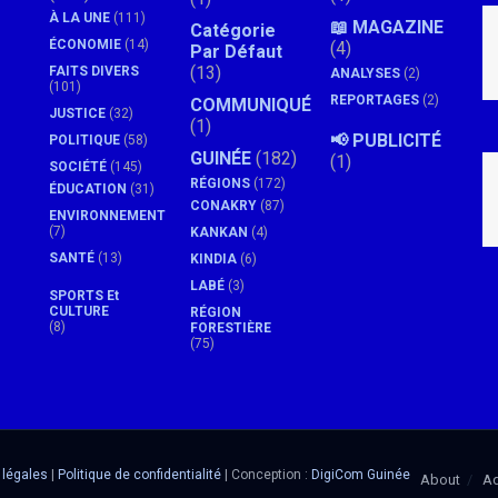
À LA UNE
(111)
📖 MAGAZINE
Catégorie
ÉCONOMIE
(14)
(4)
Par Défaut
(13)
FAITS DIVERS
ANALYSES
(2)
(101)
REPORTAGES
(2)
COMMUNIQUÉ
JUSTICE
(32)
(1)
📢 PUBLICITÉ
POLITIQUE
(58)
GUINÉE
(182)
(1)
SOCIÉTÉ
(145)
RÉGIONS
(172)
ÉDUCATION
(31)
CONAKRY
(87)
ENVIRONNEMENT
(7)
KANKAN
(4)
SANTÉ
(13)
KINDIA
(6)
LABÉ
(3)
SPORTS Et
CULTURE
RÉGION
(8)
FORESTIÈRE
(75)
 légales
|
Politique de confidentialité
| Conception :
DigiCom Guinée
About
Ad