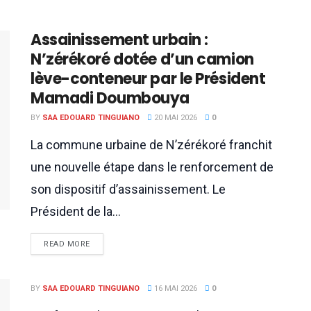
Assainissement urbain :
N’zérékoré dotée d’un camion
lève-conteneur par le Président
Mamadi Doumbouya
BY
SAA EDOUARD TINGUIANO
20 MAI 2026
0
La commune urbaine de N’zérékoré franchit
une nouvelle étape dans le renforcement de
son dispositif d’assainissement. Le
Président de la...
READ MORE
BY
SAA EDOUARD TINGUIANO
16 MAI 2026
0