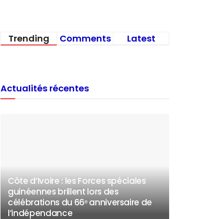
Trending
Comments
Latest
Actualités récentes
Côte d’Ivoire : les Forces spéciales
guinéennes brillent lors des
célébrations du 66ᵉ anniversaire de
l’indépendance