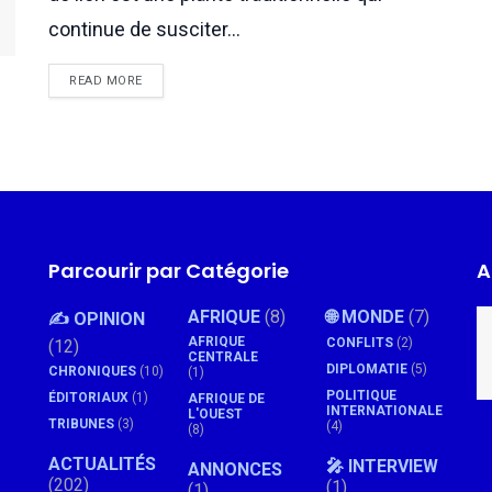
continue de susciter...
READ MORE
Parcourir par Catégorie
A
AFRIQUE
(8)
🌐 MONDE
(7)
✍️ OPINION
AFRIQUE
CONFLITS
(2)
(12)
CENTRALE
DIPLOMATIE
(5)
CHRONIQUES
(10)
(1)
POLITIQUE
ÉDITORIAUX
(1)
AFRIQUE DE
INTERNATIONALE
L'OUEST
TRIBUNES
(3)
(4)
(8)
ACTUALITÉS
🎤 INTERVIEW
ANNONCES
(202)
(1)
(1)