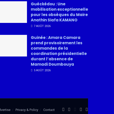
Guéckédou : Une
mobilisation exceptionnelle
pour les obsèques du Maire
Anathin Siafa KAMANO
7 AOÛT 2026
Guinée : Amara Camara
prend provisoirement les
commandes de la
coordination présidentielle
durant l’absence de
Mamadi Doumbouya
5 AOÛT 2026
vertise
Privacy & Policy
Contact