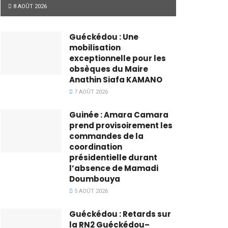
8 AOÛT 2026
Guéckédou : Une
mobilisation
exceptionnelle pour les
obsèques du Maire
Anathin Siafa KAMANO
7 AOÛT 2026
Guinée : Amara Camara
prend provisoirement les
commandes de la
coordination
présidentielle durant
l’absence de Mamadi
Doumbouya
5 AOÛT 2026
Guéckédou : Retards sur
la RN2 Guéckédou–