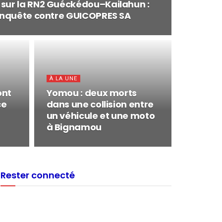
 sur la RN2 Guéckédou–Kailahun :
 enquête contre GUICOPRES SA
À LA UNE
ont
Yomou : deux morts
ce
dans une collision entre
un véhicule et une moto
à Bignamou
Rester connecté