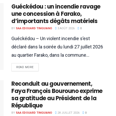
Guéckédou : un incendie ravage
une concession à Farako,
d’importants dégâts matériels
BY
SAA EDOUARD TINGUIANO
3 AOÛT 2026
0
Guéckédou – Un violent incendie s’est
déclaré dans la soirée du lundi 27 juillet 2026
au quartier Farako, dans la commune...
READ MORE
Reconduit au gouvernement,
Faya François Bourouno exprime
sa gratitude au Président de la
République
BY
SAA EDOUARD TINGUIANO
28 JUILLET 2026
0