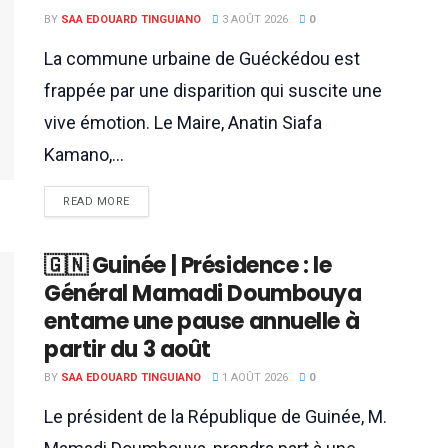
BY
SAA EDOUARD TINGUIANO
3 AOÛT 2026
0
La commune urbaine de Guéckédou est
frappée par une disparition qui suscite une
vive émotion. Le Maire, Anatin Siafa
Kamano,...
READ MORE
🇬🇳 Guinée | Présidence : le
Général Mamadi Doumbouya
entame une pause annuelle à
partir du 3 août
BY
SAA EDOUARD TINGUIANO
1 AOÛT 2026
0
Le président de la République de Guinée, M.