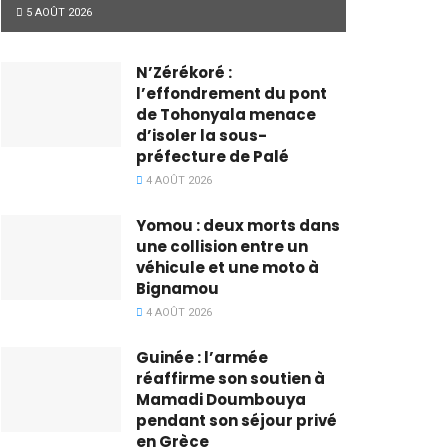
5 AOÛT 2026
N’Zérékoré :
l’effondrement du pont
de Tohonyala menace
d’isoler la sous-
préfecture de Palé
4 AOÛT 2026
Yomou : deux morts dans
une collision entre un
véhicule et une moto à
Bignamou
4 AOÛT 2026
Guinée : l’armée
réaffirme son soutien à
Mamadi Doumbouya
pendant son séjour privé
en Grèce