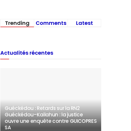
Trending
Comments
Latest
Actualités récentes
Guéckédou : Retards sur la RN2
Guéckédou–Kailahun : la justice
ouvre une enquête contre GUICOPRES
SA