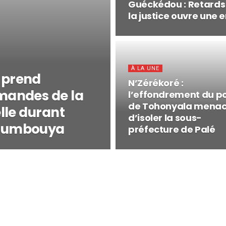
Guéckédou : Retards
la justice ouvre une
À LA UNE
 prend
N’Zérékoré :
mandes de la
l’effondrement du p
de Tohonyala mena
lle durant
d’isoler la sous-
Doumbouya
préfecture de Palé