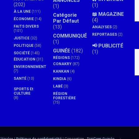
ANNONCES
(202)
(1)
(1)
À LA UNE
(111)
📖 MAGAZINE
Catégorie
ÉCONOMIE
(14)
(4)
Par Défaut
(13)
FAITS DIVERS
ANALYSES
(2)
(101)
REPORTAGES
(2)
COMMUNIQUÉ
JUSTICE
(32)
(1)
📢 PUBLICITÉ
POLITIQUE
(58)
GUINÉE
(182)
(1)
SOCIÉTÉ
(145)
RÉGIONS
(172)
ÉDUCATION
(31)
CONAKRY
(87)
ENVIRONNEMENT
(7)
KANKAN
(4)
SANTÉ
(13)
KINDIA
(6)
LABÉ
(3)
SPORTS Et
CULTURE
RÉGION
(8)
FORESTIÈRE
(75)
 légales
|
Politique de confidentialité
| Conception :
DigiCom Guinée