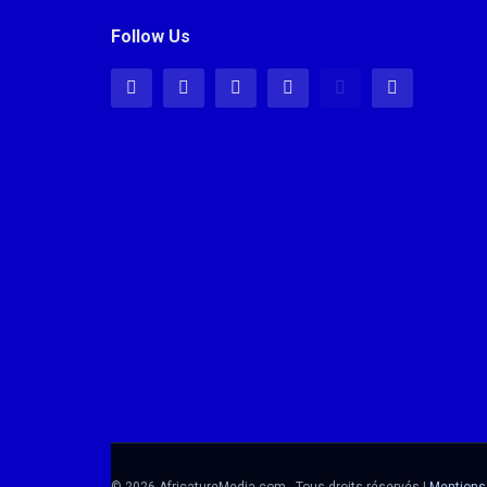
Follow Us
© 2026 AfricatureMedia.com - Tous droits réservés |
Mentions