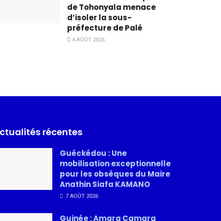
de Tohonyala menace
d’isoler la sous-
préfecture de Palé
4 AOÛT 2026
ctualités récentes
Guéckédou : Une
mobilisation exceptionnelle
pour les obsèques du Maire
Anathin Siafa KAMANO
7 AOÛT 2026
Guinée : Amara Camara