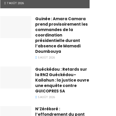
7 AOÛT 2026
Guinée : Amara Camara
prend provisoirement les
commandes de la
coordination
présidentielle durant
l’absence de Mamadi
Doumbouya
5 AOÛT 2026
Guéckédou : Retards sur
la RN2 Guéckédou–
Kailahun : la justice ouvre
une enquête contre
GUICOPRES SA
5 AOÛT 2026
N’Zérékoré :
l’effondrement du pont