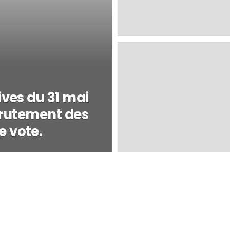
ves du 31 mai
ecrutement des
 vote.