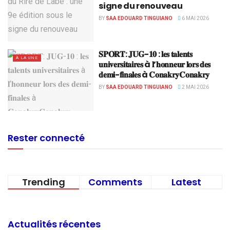
signe du renouveau
BY
SAA EDOUARD TINGUIANO
6 MAI 2026
𝐒𝐏𝐎𝐑𝐓: 𝐉𝐔𝐆-𝟏𝟎 : 𝐥𝐞𝐬 𝐭𝐚𝐥𝐞𝐧𝐭𝐬
À LA UNE
𝐮𝐧𝐢𝐯𝐞𝐫𝐬𝐢𝐭𝐚𝐢𝐫𝐞𝐬 à 𝐥’𝐡𝐨𝐧𝐧𝐞𝐮𝐫 𝐥𝐨𝐫𝐬 𝐝𝐞𝐬
𝐝𝐞𝐦𝐢-𝐟𝐢𝐧𝐚𝐥𝐞𝐬 à 𝐂𝐨𝐧𝐚𝐤𝐫𝐲𝐂𝐨𝐧𝐚𝐤𝐫𝐲
BY
SAA EDOUARD TINGUIANO
2 MAI 2026
Rester connecté
Trending
Comments
Latest
Actualités récentes