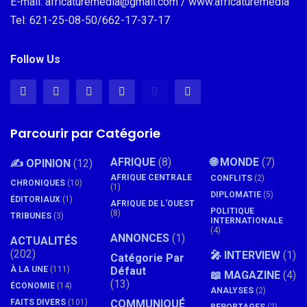
E-mail: africaturemedia@gmail.com / www.africaturemedia
Tel: 621-25-08-50/662-17-37-17
Follow Us
Parcourir par Catégorie
AFRIQUE
(8)
🌐 MONDE
(7)
✍️ OPINION
(12)
AFRIQUE CENTRALE
CONFLITS
(2)
CHRONIQUES
(10)
(1)
DIPLOMATIE
(5)
ÉDITORIAUX
(1)
AFRIQUE DE L'OUEST
POLITIQUE
(8)
TRIBUNES
(3)
INTERNATIONALE
(4)
ANNONCES
(1)
ACTUALITÉS
(202)
🎤 INTERVIEW
(1)
Catégorie Par
À LA UNE
(111)
Défaut
📖 MAGAZINE
(4)
(13)
ÉCONOMIE
(14)
ANALYSES
(2)
FAITS DIVERS
(101)
COMMUNIQUÉ