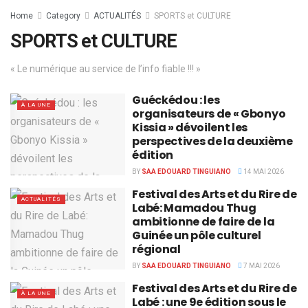
Home
Category
ACTUALITÉS
SPORTS et CULTURE
SPORTS et CULTURE
« Le numérique au service de l’info fiable !!! »
Guéckédou : les
À LA UNE
organisateurs de « Gbonyo
Kissia » dévoilent les
perspectives de la deuxième
édition
BY
SAA EDOUARD TINGUIANO
14 MAI 2026
Festival des Arts et du Rire de
ACTUALITÉS
Labé: Mamadou Thug
ambitionne de faire de la
Guinée un pôle culturel
régional
BY
SAA EDOUARD TINGUIANO
7 MAI 2026
Festival des Arts et du Rire de
À LA UNE
Labé : une 9e édition sous le