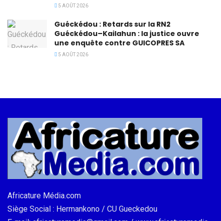
5 AOÛT 2026
Guéckédou : Retards sur la RN2
Guéckédou–Kailahun : la justice ouvre
une enquête contre GUICOPRES SA
5 AOÛT 2026
Africature Média.com
Siège Social : Hermankono / CU Gueckedou