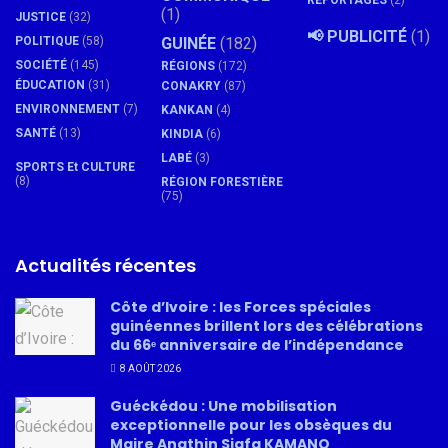
REPORTAGES
(2)
(1)
JUSTICE
(32)
📢 PUBLICITÉ
(1)
POLITIQUE
(58)
GUINÉE
(182)
SOCIÉTÉ
(145)
RÉGIONS
(172)
ÉDUCATION
(31)
CONAKRY
(87)
ENVIRONNEMENT
(7)
KANKAN
(4)
SANTÉ
(13)
KINDIA
(6)
LABÉ
(3)
SPORTS Et CULTURE
(8)
RÉGION FORESTIÈRE
(75)
Actualités récentes
Côte d’Ivoire : les Forces spéciales
guinéennes brillent lors des célébrations
du 66ᵉ anniversaire de l’indépendance
8 AOÛT 2026
Guéckédou : Une mobilisation
exceptionnelle pour les obsèques du
Maire Anathin Siafa KAMANO