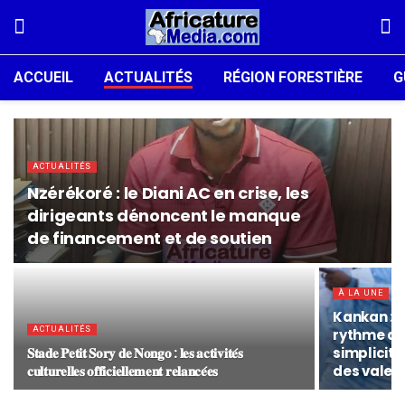
ACCUEIL
ACTUALITÉS
RÉGION FORESTIÈRE
G
ACTUALITÉS
Nzérékoré : le Diani AC en crise, les
dirigeants dénoncent le manque
de financement et de soutien
À LA UNE
Kankan :
ACTUALITÉS
rythme de
𝐒𝐭𝐚𝐝𝐞 𝐏𝐞𝐭𝐢𝐭 𝐒𝐨𝐫𝐲 𝐝𝐞 𝐍𝐨𝐧𝐠𝐨 : 𝐥𝐞𝐬 𝐚𝐜𝐭𝐢𝐯𝐢𝐭𝐞́𝐬
simplicité
𝐜𝐮𝐥𝐭𝐮𝐫𝐞𝐥𝐥𝐞𝐬 𝐨𝐟𝐟𝐢𝐜𝐢𝐞𝐥𝐥𝐞𝐦𝐞𝐧𝐭 𝐫𝐞𝐥𝐚𝐧𝐜𝐞́𝐞𝐬
des valeu