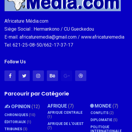
Africature Média.com
Siège Social : Hermankono / CU Gueckedou
E-mail: africaturemedia@gmail.com / www.africaturemedia
Tel: 621-25-08-50/662-17-37-17
Follow Us
Parcourir par Catégorie
AFRIQUE
(7)
🌐 MONDE
(7)
✍️ OPINION
(12)
AFRIQUE CENTRALE
CONFLITS
(2)
CHRONIQUES
(10)
(1)
DIPLOMATIE
(5)
ÉDITORIAUX
(1)
AFRIQUE DE L'OUEST
POLITIQUE
(7)
TRIBUNES
(3)
INTERNATIONALE