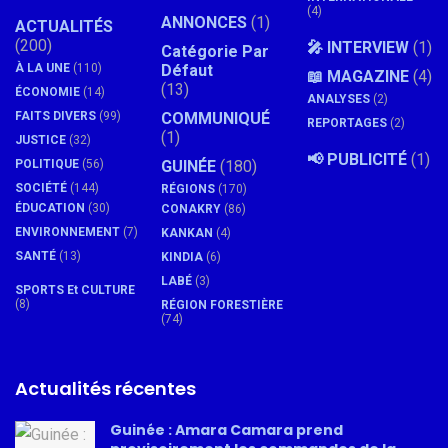
(4)
ANNONCES
(1)
ACTUALITÉS
(200)
🎤 INTERVIEW
(1)
Catégorie Par
À LA UNE
(110)
Défaut
📖 MAGAZINE
(4)
(13)
ÉCONOMIE
(14)
ANALYSES
(2)
FAITS DIVERS
(99)
COMMUNIQUÉ
REPORTAGES
(2)
(1)
JUSTICE
(32)
📢 PUBLICITÉ
(1)
POLITIQUE
(56)
GUINÉE
(180)
SOCIÉTÉ
(144)
RÉGIONS
(170)
ÉDUCATION
(30)
CONAKRY
(86)
ENVIRONNEMENT
(7)
KANKAN
(4)
SANTÉ
(13)
KINDIA
(6)
LABÉ
(3)
SPORTS Et CULTURE
(8)
RÉGION FORESTIÈRE
(74)
Actualités récentes
Guinée : Amara Camara prend