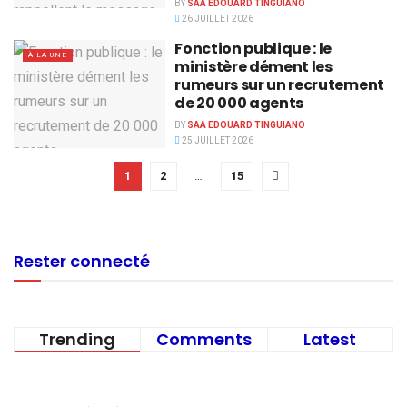
BY
SAA EDOUARD TINGUIANO
26 JUILLET 2026
Fonction publique : le
À LA UNE
ministère dément les
rumeurs sur un recrutement
de 20 000 agents
BY
SAA EDOUARD TINGUIANO
25 JUILLET 2026
1
2
…
15
Rester connecté
Trending
Comments
Latest