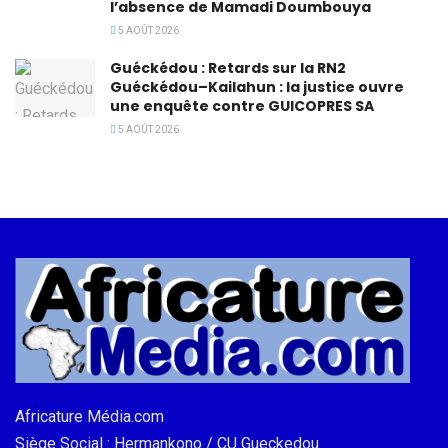
l’absence de Mamadi Doumbouya
5 AOÛT 2026
Guéckédou : Retards sur la RN2
Guéckédou–Kailahun : la justice ouvre
une enquête contre GUICOPRES SA
5 AOÛT 2026
Africature Média.com
Siège Social : Hermankono / CU Gueckedou