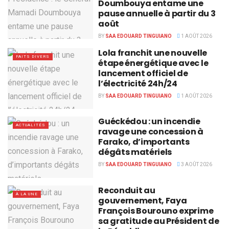
Doumbouya entame une
pause annuelle à partir du 3
août
BY
SAA EDOUARD TINGUIANO
1 AOÛT 2026
Lola franchit une nouvelle
FAITS DIVERS
étape énergétique avec le
lancement officiel de
l’électricité 24h/24
BY
SAA EDOUARD TINGUIANO
1 AOÛT 2026
Guéckédou : un incendie
ACTUALITÉS
ravage une concession à
Farako, d’importants
dégâts matériels
BY
SAA EDOUARD TINGUIANO
3 AOÛT 2026
Reconduit au
À LA UNE
gouvernement, Faya
François Bourouno exprime
sa gratitude au Président de