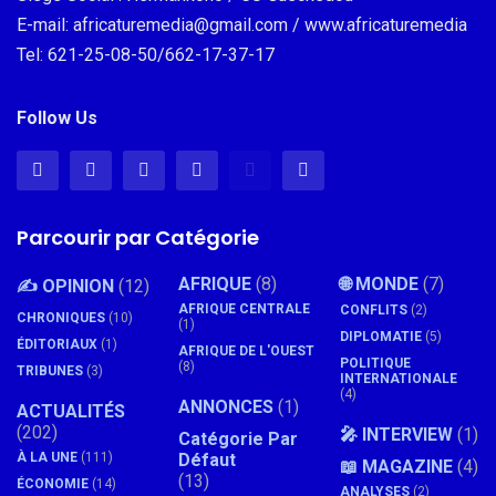
E-mail: africaturemedia@gmail.com / www.africaturemedia
Tel: 621-25-08-50/662-17-37-17
Follow Us
Parcourir par Catégorie
AFRIQUE
(8)
🌐 MONDE
(7)
✍️ OPINION
(12)
AFRIQUE CENTRALE
CONFLITS
(2)
CHRONIQUES
(10)
(1)
DIPLOMATIE
(5)
ÉDITORIAUX
(1)
AFRIQUE DE L'OUEST
POLITIQUE
(8)
TRIBUNES
(3)
INTERNATIONALE
(4)
ANNONCES
(1)
ACTUALITÉS
(202)
🎤 INTERVIEW
(1)
Catégorie Par
À LA UNE
(111)
Défaut
📖 MAGAZINE
(4)
(13)
ÉCONOMIE
(14)
ANALYSES
(2)