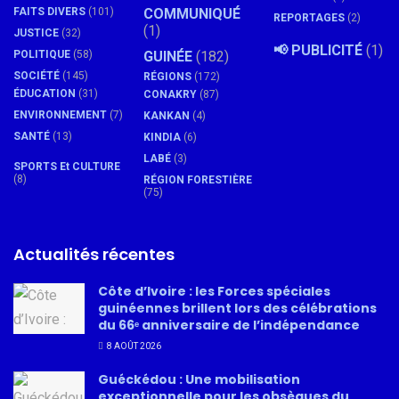
FAITS DIVERS
(101)
COMMUNIQUÉ
REPORTAGES
(2)
(1)
JUSTICE
(32)
📢 PUBLICITÉ
(1)
POLITIQUE
(58)
GUINÉE
(182)
SOCIÉTÉ
(145)
RÉGIONS
(172)
ÉDUCATION
(31)
CONAKRY
(87)
ENVIRONNEMENT
(7)
KANKAN
(4)
SANTÉ
(13)
KINDIA
(6)
LABÉ
(3)
SPORTS Et CULTURE
(8)
RÉGION FORESTIÈRE
(75)
Actualités récentes
Côte d’Ivoire : les Forces spéciales
guinéennes brillent lors des célébrations
du 66ᵉ anniversaire de l’indépendance
8 AOÛT 2026
Guéckédou : Une mobilisation
exceptionnelle pour les obsèques du