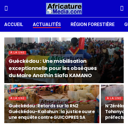
ACCUEIL
ACTUALITÉS
RÉGION FORESTIÈRE
G
À LA UNE
Guéckédou : Une mobilisation
exceptionnelle pour les obsèques
du Maire Anathin Siafa KAMANO
À LA UNE
À LA UNE
Guéckédou : Retards sur la RN2
N’Zérékor
Guéckédou–Kailahun : la justice ouvre
Tohonyala
une enquête contre GUICOPRES SA
préfectur