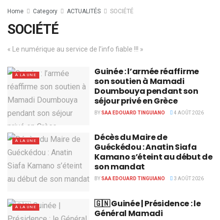
Home
Category
ACTUALITÉS
SOCIÉTÉ
SOCIÉTÉ
« Le numérique au service de l’info fiable !!! »
Guinée : l’armée réaffirme
À LA UNE
son soutien à Mamadi
Doumbouya pendant son
séjour privé en Grèce
BY
SAA EDOUARD TINGUIANO
4 AOÛT 2026
Décès du Maire de
À LA UNE
Guéckédou : Anatin Siafa
Kamano s’éteint au début de
son mandat
BY
SAA EDOUARD TINGUIANO
3 AOÛT 2026
🇬🇳 Guinée | Présidence : le
À LA UNE
Général Mamadi