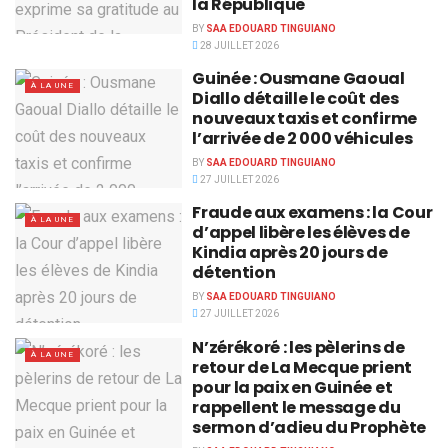
la République
BY
SAA EDOUARD TINGUIANO
28 JUILLET 2026
Guinée : Ousmane Gaoual
À LA UNE
Diallo détaille le coût des
nouveaux taxis et confirme
l’arrivée de 2 000 véhicules
BY
SAA EDOUARD TINGUIANO
27 JUILLET 2026
Fraude aux examens : la Cour
À LA UNE
d’appel libère les élèves de
Kindia après 20 jours de
détention
BY
SAA EDOUARD TINGUIANO
27 JUILLET 2026
N’zérékoré : les pèlerins de
À LA UNE
retour de La Mecque prient
pour la paix en Guinée et
rappellent le message du
sermon d’adieu du Prophète