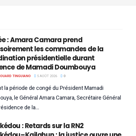
ée : Amara Camara prend
isoirement les commandes de la
ination présidentielle durant
sence de Mamadi Doumbouya
DOUARD TINGUIANO
5 AOÛT 2026
0
t la période de congé du Président Mamadi
uya, le Général Amara Camara, Secrétaire Général
résidence de la...
édou : Retards sur la RN2
édou–Kailahun : la justice ouvre une