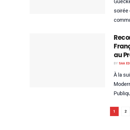
Guécké
soirée 
commu
Reco
Fran
au Pr
BY
SAA E
À la su
Moderni
Publique
1
2