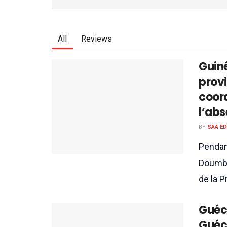
All
Reviews
Guin
prov
coord
l’ab
BY
SAA E
Pendan
Doumbo
de la P
Guéck
Guéck