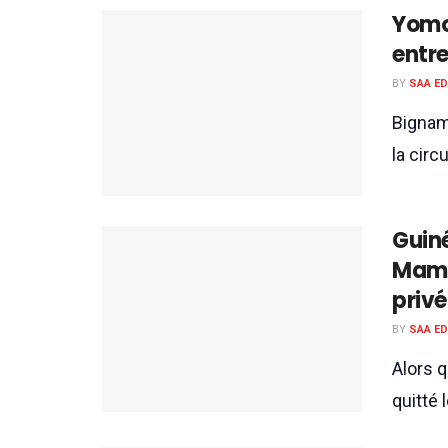
Yomou
entr
BY
SAA E
Bignam
la circ
Guiné
Mama
privé
BY
SAA E
Alors 
quitté 