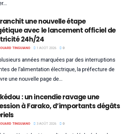
...
franchit une nouvelle étape
étique avec le lancement officiel de
ctricité 24h/24
DOUARD TINGUIANO
1 AOÛT 2026
0
plusieurs années marquées par des interruptions
tes de l’alimentation électrique, la préfecture de
vre une nouvelle page de...
kédou : un incendie ravage une
ession à Farako, d’importants dégâts
riels
DOUARD TINGUIANO
3 AOÛT 2026
0