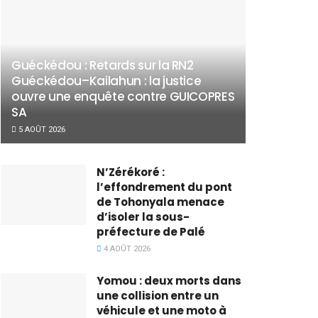
Guéckédou : Retards sur la RN2
Guéckédou–Kailahun : la justice
ouvre une enquête contre GUICOPRES
SA
5 AOÛT 2026
N’Zérékoré :
l’effondrement du pont
de Tohonyala menace
d’isoler la sous-
préfecture de Palé
4 AOÛT 2026
Yomou : deux morts dans
une collision entre un
véhicule et une moto à