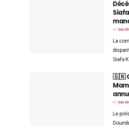
Décè
Siaf
man
BY
SAA E
La com
dispari
Siafa K
🇬🇳 
Mama
annue
BY
SAA E
Le pré
Doumbo