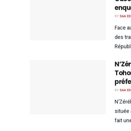
enqu
BY
SAA E
Face a
des tra
Républi
N’Zér
Toho
préfe
BY
SAA E
N’Zéré
située
fait un