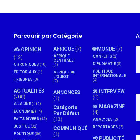
Parcourir par Catégorie
A
AFRIQUE
(7)
🌐 MONDE
(7)
✍️ OPINION
AFRIQUE
CONFLITS
(2)
(12)
CENTRALE
DIPLOMATIE
(5)
CHRONIQUES
(10)
(1)
POLITIQUE
ÉDITORIAUX
(1)
AFRIQUE DE
INTERNATIONALE
L'OUEST
TRIBUNES
(3)
(4)
(7)
ACTUALITÉS
🎤 INTERVIEW
ANNONCES
(200)
(1)
(1)
À LA UNE
(110)
📖 MAGAZINE
Catégorie
ÉCONOMIE
(14)
(4)
Par Défaut
(13)
FAITS DIVERS
(99)
ANALYSES
(2)
JUSTICE
(32)
REPORTAGES
(2)
COMMUNIQUÉ
(1)
POLITIQUE
(56)
📢 PUBLICITÉ