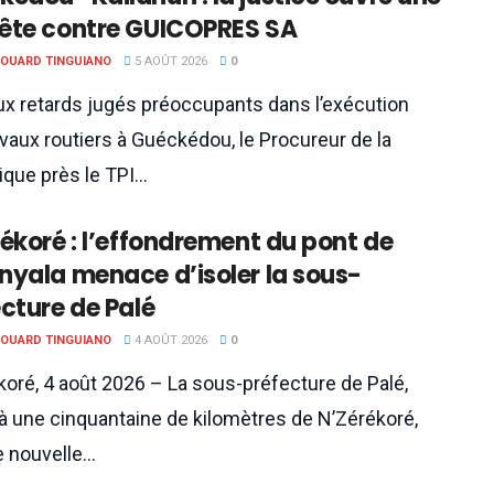
ête contre GUICOPRES SA
DOUARD TINGUIANO
5 AOÛT 2026
0
ux retards jugés préoccupants dans l’exécution
vaux routiers à Guéckédou, le Procureur de la
que près le TPI...
ékoré : l’effondrement du pont de
nyala menace d’isoler la sous-
cture de Palé
DOUARD TINGUIANO
4 AOÛT 2026
0
koré, 4 août 2026 – La sous-préfecture de Palé,
 à une cinquantaine de kilomètres de N’Zérékoré,
e nouvelle...