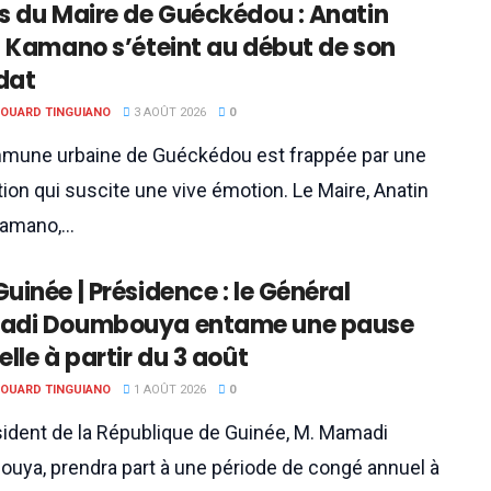
s du Maire de Guéckédou : Anatin
a Kamano s’éteint au début de son
dat
DOUARD TINGUIANO
3 AOÛT 2026
0
mune urbaine de Guéckédou est frappée par une
tion qui suscite une vive émotion. Le Maire, Anatin
amano,...
Guinée | Présidence : le Général
di Doumbouya entame une pause
lle à partir du 3 août
DOUARD TINGUIANO
1 AOÛT 2026
0
sident de la République de Guinée, M. Mamadi
uya, prendra part à une période de congé annuel à