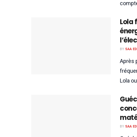
compter
Lola 
énerg
l’éle
BY
SAA E
Après 
fréquen
Lola ou
Guéc
conc
maté
BY
SAA E