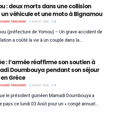
 : deux morts dans une collision
e un véhicule et une moto à Bignamou
DOUARD TINGUIANO
4 AOÛT 2026
0
ou (préfecture de Yomou) – Un grave accident de
ulation a coûté la vie à un couple dans la...
e : l’armée réaffirme son soutien à
di Doumbouya pendant son séjour
 en Grèce
DOUARD TINGUIANO
4 AOÛT 2026
0
que le président guinéen Mamadi Doumbouya a
le pays ce lundi 03 Août pour un « congé annuel...