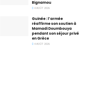
Bignamou
4 AOÛT 2026
Guinée : l’armée
réaffirme son soutien à
Mamadi Doumbouya
pendant son séjour privé
en Grèce
4 AOÛT 2026