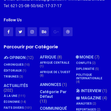
Tel: 621-25-08-50/662-17-37-17
Follow Us
Parcourir par Catégorie
AFRIQUE
(8)
🌐 MONDE
(7)
✍️ OPINION
(12)
AFRIQUE CENTRALE
CONFLITS
(2)
CHRONIQUES
(10)
(1)
DIPLOMATIE
(5)
ÉDITORIAUX
(1)
AFRIQUE DE L'OUEST
POLITIQUE
(8)
TRIBUNES
(3)
INTERNATIONALE
(4)
ANNONCES
(1)
ACTUALITÉS
(202)
🎤 INTERVIEW
(1)
Catégorie Par
À LA UNE
(111)
Défaut
📖 MAGAZINE
(4)
(13)
ÉCONOMIE
(14)
ANALYSES
(2)
FAITS DIVERS
(101)
COMMUNIQUÉ
REPORTAGES
(2)