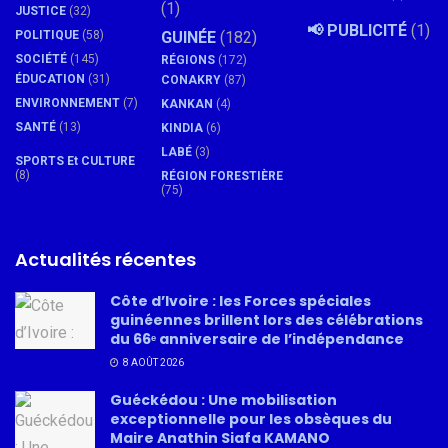
(1)
JUSTICE
(32)
📢 PUBLICITÉ
(1)
POLITIQUE
(58)
GUINÉE
(182)
SOCIÉTÉ
(145)
RÉGIONS
(172)
ÉDUCATION
(31)
CONAKRY
(87)
ENVIRONNEMENT
(7)
KANKAN
(4)
SANTÉ
(13)
KINDIA
(6)
LABÉ
(3)
SPORTS Et CULTURE
(8)
RÉGION FORESTIÈRE
(75)
Actualités récentes
Côte d’Ivoire : les Forces spéciales
guinéennes brillent lors des célébrations
du 66ᵉ anniversaire de l’indépendance
8 AOÛT 2026
Guéckédou : Une mobilisation
exceptionnelle pour les obsèques du
Maire Anathin Siafa KAMANO