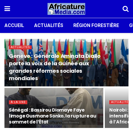
ACCUEIL
ACTUALITÉS
RÉGION FORESTIÈRE
G
ACTUALITÉS
Genève : Générale Aminata Diallo
porte la voix de la Guinée aux
grandes réformes sociales
mondiales
À LA UNE
ACTUALITÉS
Sénégal : Bassirou Diomaye Faye
Nairobi 
limoge Ousmane Sonko, la rupture au
intensifi
sommet de l’État
à l’Afric