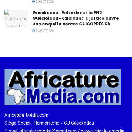
5 AOÛT 2026
Guéckédou : Retards sur la RN2
Guéckédou–Kailahun : la justice ouvre
une enquête contre GUICOPRES SA
5 AOÛT 2026
Africature Média.com
Siège Social : Hermankono / CU Gueckedou
E-mail: africaturemedia@gmail.com / www.africaturemedia