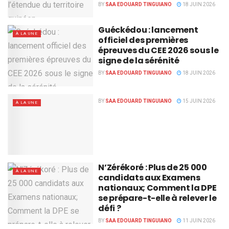
BY
SAA EDOUARD TINGUIANO
18 JUIN 2026
Guéckédou : lancement
À LA UNE
officiel des premières
épreuves du CEE 2026 sous le
signe de la sérénité
BY
SAA EDOUARD TINGUIANO
18 JUIN 2026
BY
SAA EDOUARD TINGUIANO
15 JUIN 2026
À LA UNE
N’Zérékoré : Plus de 25 000
À LA UNE
candidats aux Examens
nationaux; Comment la DPE
se prépare-t-elle à relever le
défi ?
BY
SAA EDOUARD TINGUIANO
11 JUIN 2026