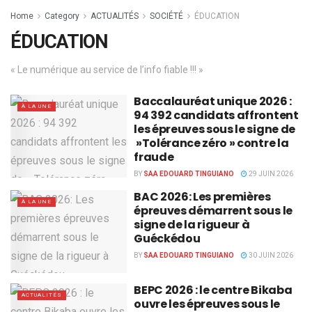
Home
Category
ACTUALITÉS
SOCIÉTÉ
ÉDUCATION
ÉDUCATION
« Le numérique au service de l’info fiable !!! »
Baccalauréat unique 2026 :
À LA UNE
94 392 candidats affrontent
les épreuves sous le signe de
»Tolérance zéro » contre la
fraude
BY
SAA EDOUARD TINGUIANO
29 JUIN 2026
BAC 2026: Les premières
À LA UNE
épreuves démarrent sous le
signe de la rigueur à
Guéckédou
BY
SAA EDOUARD TINGUIANO
30 JUIN 2026
BEPC 2026 : le centre Bikaba
ACTUALITÉS
ouvre les épreuves sous le