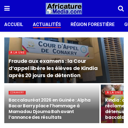
ACCUEIL
ACTUALITÉS
RÉGION FORESTIÈRE
G
À LA UNE
Fraude aux examens : la Cour
d’appel libère les élèves de Kindia
après 20 jours de détention
CONAKRY
À LA UNE
Baccalauréat 2026 en Guinée : Alpha
Kindia : d
Bacar Barry place l’hommage à
réclamer l
Mamadou Djouma Bah avant
détenus a
l’annonce des résultats
baccalau