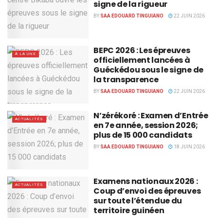
signe de la rigueur
BY
SAA EDOUARD TINGUIANO
22 JUIN 2026
BEPC 2026 : Les épreuves
À LA UNE
officiellement lancées à
Guéckédou sous le signe de
la transparence
BY
SAA EDOUARD TINGUIANO
22 JUIN 2026
N’zérékoré : Examen d’Entrée
ACTUALITÉS
en 7e année, session 2026;
plus de 15 000 candidats
BY
SAA EDOUARD TINGUIANO
18 JUIN 2026
Examens nationaux 2026 :
ACTUALITÉS
Coup d’envoi des épreuves
sur toute l’étendue du
territoire guinéen