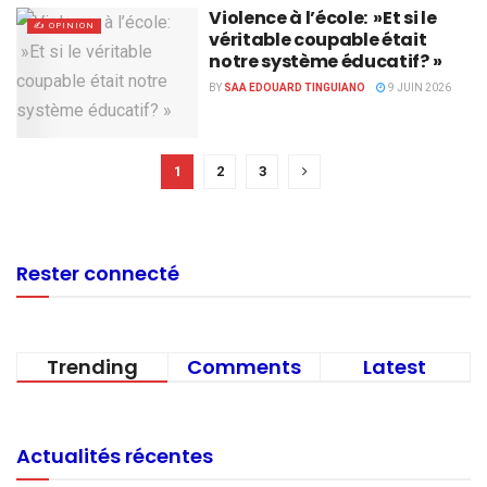
Violence à l’école: »Et si le
✍️ OPINION
véritable coupable était
notre système éducatif? »
BY
SAA EDOUARD TINGUIANO
9 JUIN 2026
1
2
3
Rester connecté
Trending
Comments
Latest
Actualités récentes