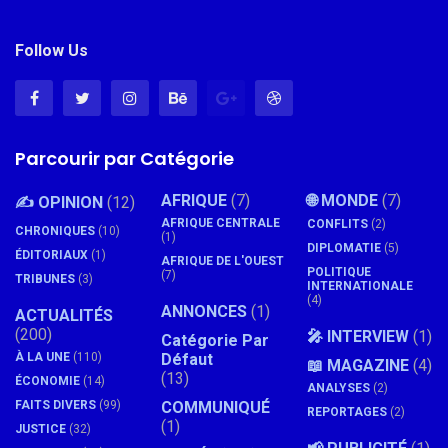
Follow Us
Parcourir par Catégorie
AFRIQUE
(7)
🌐 MONDE
(7)
✍️ OPINION
(12)
AFRIQUE CENTRALE
CONFLITS
(2)
CHRONIQUES
(10)
(1)
DIPLOMATIE
(5)
ÉDITORIAUX
(1)
AFRIQUE DE L'OUEST
POLITIQUE
(7)
TRIBUNES
(3)
INTERNATIONALE
(4)
ANNONCES
(1)
ACTUALITÉS
(200)
🎤 INTERVIEW
(1)
Catégorie Par
À LA UNE
(110)
Défaut
📖 MAGAZINE
(4)
(13)
ÉCONOMIE
(14)
ANALYSES
(2)
FAITS DIVERS
(99)
COMMUNIQUÉ
REPORTAGES
(2)
(1)
JUSTICE
(32)