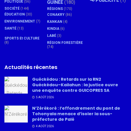
📢 PUBLICITÉ
(1)
POLITIQUE
(56)
GUINÉE
(180)
SOCIÉTÉ
(144)
RÉGIONS
(170)
ÉDUCATION
(30)
CONAKRY
(86)
ENVIRONNEMENT
(7)
KANKAN
(4)
SANTÉ
(13)
KINDIA
(6)
LABÉ
(3)
SPORTS Et CULTURE
(8)
RÉGION FORESTIÈRE
(74)
Actualités récentes
Guéckédou : Retards sur la RN2
Guéckédou–Kailahun : la justice ouvre
une enquête contre GUICOPRES SA
5 AOÛT 2026
N’Zérékoré : l’effondrement du pont de
Tohonyala menace d’isoler la sous-
préfecture de Palé
4 AOÛT 2026