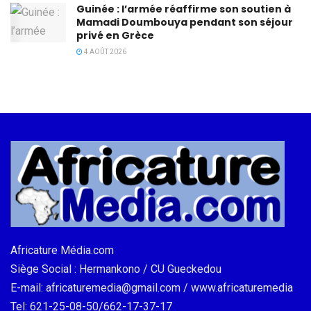
Guinée : l’armée réaffirme son soutien à
Mamadi Doumbouya pendant son séjour
privé en Grèce
4 AOÛT 2026
Africature Média.com
Siège Social : Hermankono / CU Gueckedou
E-mail: africaturemedia@gmail.com / www.africaturemedia
Tel: 621-25-08-50/662-17-37-17