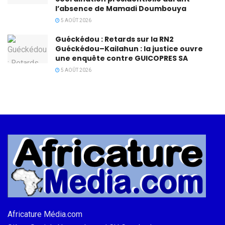
l’absence de Mamadi Doumbouya
5 AOÛT 2026
Guéckédou : Retards sur la RN2
Guéckédou–Kailahun : la justice ouvre
une enquête contre GUICOPRES SA
5 AOÛT 2026
Africature Média.com