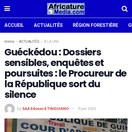
ACCUEIL
ACTUALITÉS
RÉGION FORESTIÈRE
G
Home
ACTUALITÉS
À LA UNE
Guéckédou : Dossiers
sensibles, enquêtes et
poursuites : le Procureur de
la République sort du
silence
by
SAA Edouard TINGUIANO
9 juin 2026