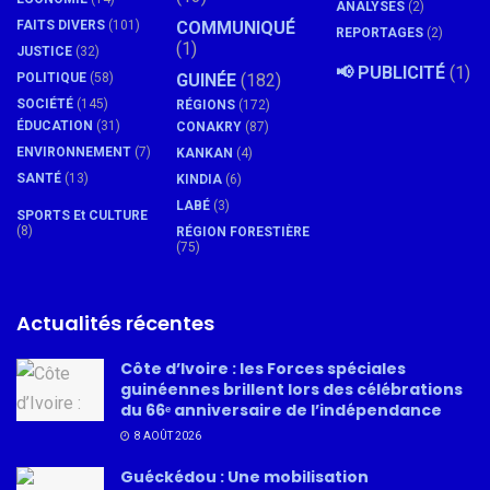
ANALYSES
(2)
FAITS DIVERS
(101)
COMMUNIQUÉ
REPORTAGES
(2)
(1)
JUSTICE
(32)
📢 PUBLICITÉ
(1)
POLITIQUE
(58)
GUINÉE
(182)
SOCIÉTÉ
(145)
RÉGIONS
(172)
ÉDUCATION
(31)
CONAKRY
(87)
ENVIRONNEMENT
(7)
KANKAN
(4)
SANTÉ
(13)
KINDIA
(6)
LABÉ
(3)
SPORTS Et CULTURE
(8)
RÉGION FORESTIÈRE
(75)
Actualités récentes
Côte d’Ivoire : les Forces spéciales
guinéennes brillent lors des célébrations
du 66ᵉ anniversaire de l’indépendance
8 AOÛT 2026
Guéckédou : Une mobilisation