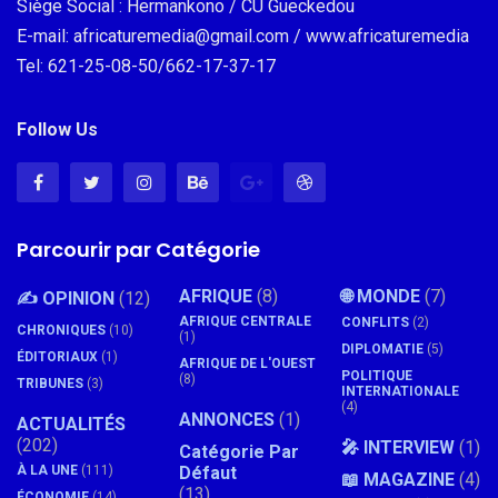
Siège Social : Hermankono / CU Gueckedou
E-mail: africaturemedia@gmail.com / www.africaturemedia
Tel: 621-25-08-50/662-17-37-17
Follow Us
Parcourir par Catégorie
AFRIQUE
(8)
🌐 MONDE
(7)
✍️ OPINION
(12)
AFRIQUE CENTRALE
CONFLITS
(2)
CHRONIQUES
(10)
(1)
DIPLOMATIE
(5)
ÉDITORIAUX
(1)
AFRIQUE DE L'OUEST
POLITIQUE
(8)
TRIBUNES
(3)
INTERNATIONALE
(4)
ANNONCES
(1)
ACTUALITÉS
(202)
🎤 INTERVIEW
(1)
Catégorie Par
À LA UNE
(111)
Défaut
📖 MAGAZINE
(4)
(13)
ÉCONOMIE
(14)