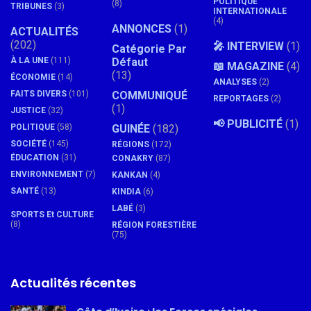
POLITIQUE
(8)
TRIBUNES
(3)
INTERNATIONALE
(4)
ANNONCES
(1)
ACTUALITÉS
(202)
🎤 INTERVIEW
(1)
Catégorie Par
À LA UNE
(111)
Défaut
📖 MAGAZINE
(4)
(13)
ÉCONOMIE
(14)
ANALYSES
(2)
FAITS DIVERS
(101)
COMMUNIQUÉ
REPORTAGES
(2)
(1)
JUSTICE
(32)
📢 PUBLICITÉ
(1)
POLITIQUE
(58)
GUINÉE
(182)
SOCIÉTÉ
(145)
RÉGIONS
(172)
ÉDUCATION
(31)
CONAKRY
(87)
ENVIRONNEMENT
(7)
KANKAN
(4)
SANTÉ
(13)
KINDIA
(6)
LABÉ
(3)
SPORTS Et CULTURE
(8)
RÉGION FORESTIÈRE
(75)
Actualités récentes