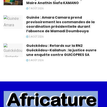
Maire Anathin Siafa KAMANO
7 AOÛT 2026
Guinée : Amara Camara prend
provisoirement les commandes de la
coordination présidentielle durant
l’absence de Mamadi Doumbouya
5 AOÛT 2026
Guéckédou : Retards sur la RN2
Guéckédou–Kailahun : la justice ouvre
une enquête contre GUICOPRES SA
5 AOÛT 2026