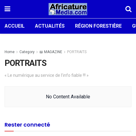
ACCUEIL
ACTUALITÉS
RÉGION FORESTIÈRE
G
Home
Category
📖 MAGAZINE
PORTRAITS
PORTRAITS
« Le numérique au service de l’info fiable !!! »
No Content Available
Rester connecté