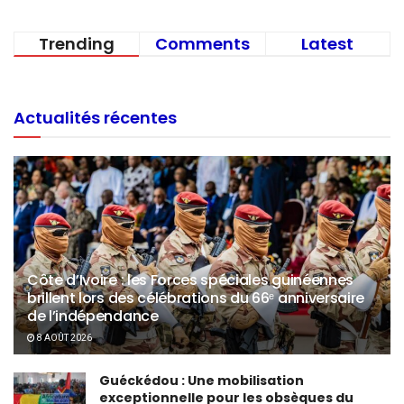
Trending
Comments
Latest
Actualités récentes
Côte d’Ivoire : les Forces spéciales guinéennes
brillent lors des célébrations du 66ᵉ anniversaire
de l’indépendance
8 AOÛT 2026
Guéckédou : Une mobilisation
exceptionnelle pour les obsèques du