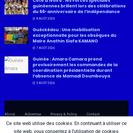
Côte d’Ivoire : les Forces spéciales
guinéennes brillent lors des célébrations
du 66ᵉ anniversaire de l’indépendance
8 AOÛT 2026
Guéckédou : Une mobilisation
exceptionnelle pour les obsèques du
Maire Anathin Siafa KAMANO
7 AOÛT 2026
Guinée : Amara Camara prend
provisoirement les commandes de la
coordination présidentielle durant
l’absence de Mamadi Doumbouya
5 AOÛT 2026
About
Advertise
Privacy & Policy
Contact
Ce site web utilise des cookies. En continuant à utiliser ce
site web, vous consentez à l'utilisation de cookies.