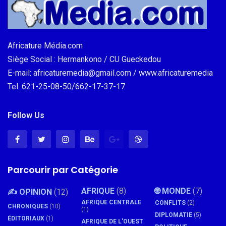
Africature Média.com
Siège Social : Hermankono / CU Gueckedou
E-mail: africaturemedia@gmail.com / www.africaturemedia
Tel: 621-25-08-50/662-17-37-17
Follow Us
Parcourir par Catégorie
AFRIQUE
(8)
🌐 MONDE
(7)
✍️ OPINION
(12)
AFRIQUE CENTRALE
CONFLITS
(2)
CHRONIQUES
(10)
(1)
DIPLOMATIE
(5)
ÉDITORIAUX
(1)
AFRIQUE DE L'OUEST