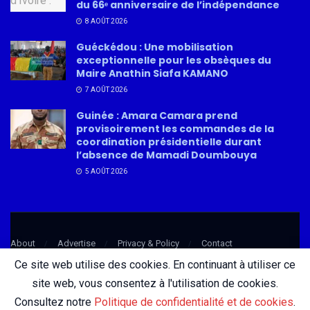
du 66ᵉ anniversaire de l’indépendance
8 AOÛT 2026
Guéckédou : Une mobilisation
exceptionnelle pour les obsèques du
Maire Anathin Siafa KAMANO
7 AOÛT 2026
Guinée : Amara Camara prend
provisoirement les commandes de la
coordination présidentielle durant
l’absence de Mamadi Doumbouya
5 AOÛT 2026
About
Advertise
Privacy & Policy
Contact
Ce site web utilise des cookies. En continuant à utiliser ce
site web, vous consentez à l'utilisation de cookies.
© 2026 AfricatureMedia.com - Tous droits réservés |
Mentions légales
|
Consultez notre
Politique de confidentialité et de cookies
.
Politique de confidentialité
| Conception :
DigiCom Guinée