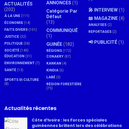
ANNONCES
(1)
ACTUALITÉS
(202)
🎤 INTERVIEW
(1)
Catégorie Par
À LA UNE
(111)
Défaut
📖 MAGAZINE
(4)
(13)
ÉCONOMIE
(14)
ANALYSES
(2)
FAITS DIVERS
(101)
COMMUNIQUÉ
REPORTAGES
(2)
(1)
JUSTICE
(32)
📢 PUBLICITÉ
(1)
POLITIQUE
(58)
GUINÉE
(182)
SOCIÉTÉ
(145)
RÉGIONS
(172)
ÉDUCATION
(31)
CONAKRY
(87)
ENVIRONNEMENT
(7)
KANKAN
(4)
SANTÉ
(13)
KINDIA
(6)
LABÉ
(3)
SPORTS Et CULTURE
(8)
RÉGION FORESTIÈRE
(75)
Actualités récentes
Côte d’Ivoire : les Forces spéciales
guinéennes brillent lors des célébrations