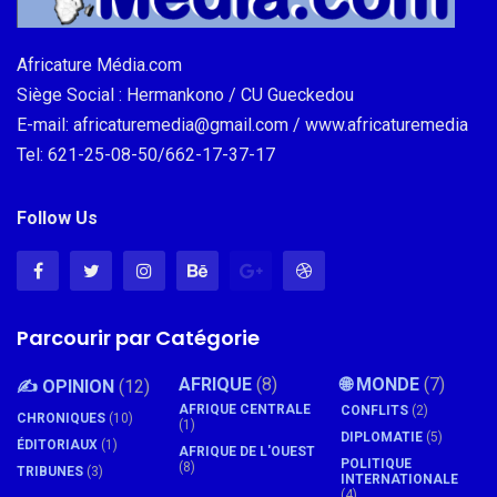
Africature Média.com
Siège Social : Hermankono / CU Gueckedou
E-mail: africaturemedia@gmail.com / www.africaturemedia
Tel: 621-25-08-50/662-17-37-17
Follow Us
Parcourir par Catégorie
AFRIQUE
(8)
🌐 MONDE
(7)
✍️ OPINION
(12)
AFRIQUE CENTRALE
CONFLITS
(2)
CHRONIQUES
(10)
(1)
DIPLOMATIE
(5)
ÉDITORIAUX
(1)
AFRIQUE DE L'OUEST
POLITIQUE
(8)
TRIBUNES
(3)
INTERNATIONALE
(4)