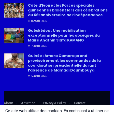
Côte d’Ivoire : les Forces spéciales
guinéennes brillent lors des célébrations
du 66ᵉ anniversaire de l’indépendance
8 AOÛT 2026
Guéckédou : Une mobilisation
exceptionnelle pour les obsèques du
Maire Anathin Siafa KAMANO
7 AOÛT 2026
Guinée : Amara Camara prend
provisoirement les commandes de la
coordination présidentielle durant
l’absence de Mamadi Doumbouya
5 AOÛT 2026
About
Advertise
Privacy & Policy
Contact
Ce site web utilise des cookies. En continuant à utiliser ce