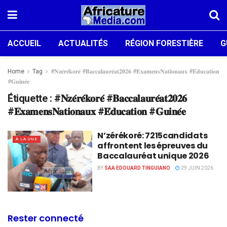
ACCUEIL
ACTUALITÉS
RÉGION FORESTIÈRE
G
Home
Tag
#𝐍𝐳𝐞́𝐫𝐞́𝐤𝐨𝐫𝐞́ #𝐁𝐚𝐜𝐜𝐚𝐥𝐚𝐮𝐫𝐞́𝐚𝐭𝟐𝟎𝟐𝟔 #𝐄𝐱𝐚𝐦𝐞𝐧𝐬𝐍𝐚𝐭𝐢𝐨𝐧𝐚𝐮𝐱 #𝐄́𝐝𝐮𝐜𝐚𝐭𝐢𝐨𝐧
#𝐆𝐮𝐢𝐧𝐞́𝐞
Étiquette :
#𝐍𝐳𝐞́𝐫𝐞́𝐤𝐨𝐫𝐞́ #𝐁𝐚𝐜𝐜𝐚𝐥𝐚𝐮𝐫𝐞́𝐚𝐭𝟐𝟎𝟐𝟔
#𝐄𝐱𝐚𝐦𝐞𝐧𝐬𝐍𝐚𝐭𝐢𝐨𝐧𝐚𝐮𝐱 #𝐄́𝐝𝐮𝐜𝐚𝐭𝐢𝐨𝐧 #𝐆𝐮𝐢𝐧𝐞́𝐞
N’zérékoré: 7215candidats
À LA UNE
affrontent les épreuves du
Baccalauréat unique 2026
BY
SAA EDOUARD TINGUIANO
29 JUIN 2026
Rester connecté