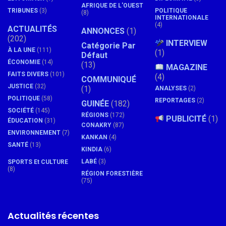
AFRIQUE DE L'OUEST
TRIBUNES
(3)
POLITIQUE
(8)
INTERNATIONALE
(4)
ACTUALITÉS
ANNONCES
(1)
(202)
INTERVIEW
Catégorie Par
À LA UNE
(111)
(1)
Défaut
ÉCONOMIE
(14)
(13)
MAGAZINE
FAITS DIVERS
(101)
(4)
COMMUNIQUÉ
JUSTICE
(32)
(1)
ANALYSES
(2)
POLITIQUE
(58)
REPORTAGES
(2)
GUINÉE
(182)
SOCIÉTÉ
(145)
RÉGIONS
(172)
PUBLICITÉ
(1)
ÉDUCATION
(31)
CONAKRY
(87)
ENVIRONNEMENT
(7)
KANKAN
(4)
SANTÉ
(13)
KINDIA
(6)
LABÉ
(3)
SPORTS Et CULTURE
(8)
RÉGION FORESTIÈRE
(75)
Actualités récentes