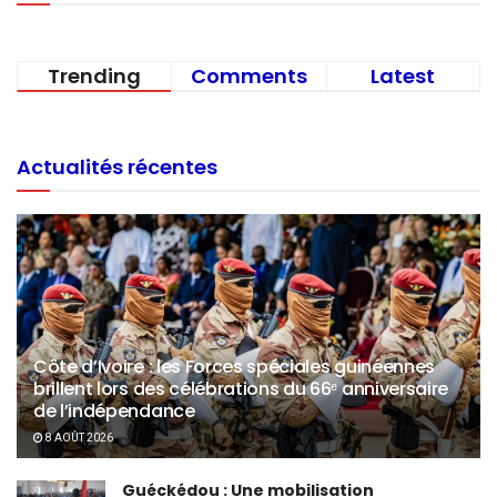
Trending
Comments
Latest
Actualités récentes
Côte d’Ivoire : les Forces spéciales guinéennes
brillent lors des célébrations du 66ᵉ anniversaire
de l’indépendance
8 AOÛT 2026
Guéckédou : Une mobilisation