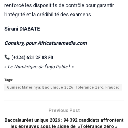
renforcé les dispositifs de contrôle pour garantir
l’intégrité et la crédibilité des examens.
Sirani DIABATE
Conakry, pour Africaturemedia.com
(+𝟐𝟐𝟒) 𝟔𝟐𝟏 𝟐𝟓 𝟎𝟖 𝟓𝟎
« 𝐿𝘦 𝘕𝑢𝘮𝑒́𝘳𝑖𝘲𝑢𝘦 𝘥𝑒 𝑙’𝑖𝘯𝑓𝘰 𝘧𝑖𝘢𝑏𝘭𝑒 ! »
Tags:
Guinée; Maférinya; Bac unique 2026. Tolérance zéro; Fraude;
Previous Post
Baccalauréat unique 2026 : 94 392 candidats affrontent
les épreuves sous le signe de »Tolérance zéro »