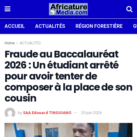
ACCUEIL
ACTUALITÉS
RÉGION FORESTIÈRE
G
Home
ACTUALITÉS
Fraude au Baccalauréat
2026 : Un étudiant arrêté
pour avoir tenter de
composer à la place de son
cousin
by
SAA Edouard TINGUIANO
29 juin 2026