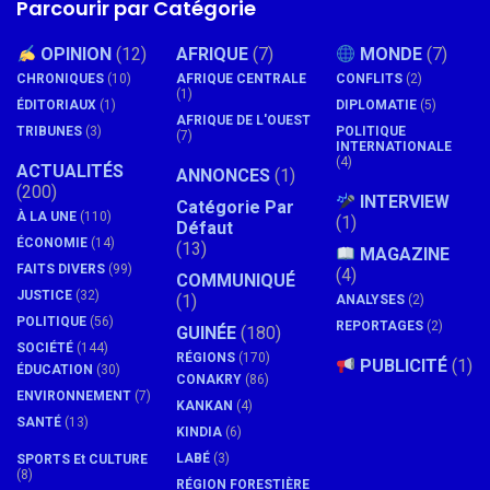
Parcourir par Catégorie
OPINION
(12)
AFRIQUE
(7)
MONDE
(7)
CHRONIQUES
(10)
AFRIQUE CENTRALE
CONFLITS
(2)
(1)
ÉDITORIAUX
(1)
DIPLOMATIE
(5)
AFRIQUE DE L'OUEST
TRIBUNES
(3)
POLITIQUE
(7)
INTERNATIONALE
(4)
ACTUALITÉS
ANNONCES
(1)
(200)
INTERVIEW
Catégorie Par
À LA UNE
(110)
(1)
Défaut
ÉCONOMIE
(14)
(13)
MAGAZINE
FAITS DIVERS
(99)
(4)
COMMUNIQUÉ
JUSTICE
(32)
(1)
ANALYSES
(2)
POLITIQUE
(56)
REPORTAGES
(2)
GUINÉE
(180)
SOCIÉTÉ
(144)
RÉGIONS
(170)
PUBLICITÉ
(1)
ÉDUCATION
(30)
CONAKRY
(86)
ENVIRONNEMENT
(7)
KANKAN
(4)
SANTÉ
(13)
KINDIA
(6)
LABÉ
(3)
SPORTS Et CULTURE
(8)
RÉGION FORESTIÈRE