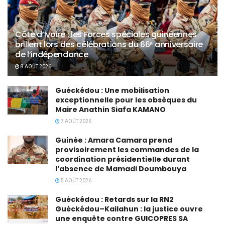
Côte d’Ivoire : les Forces spéciales guinéennes
brillent lors des célébrations du 66ᵉ anniversaire
de l’indépendance
8 AOÛT 2026
Guéckédou : Une mobilisation
exceptionnelle pour les obsèques du
Maire Anathin Siafa KAMANO
7 AOÛT 2026
Guinée : Amara Camara prend
provisoirement les commandes de la
coordination présidentielle durant
l’absence de Mamadi Doumbouya
5 AOÛT 2026
Guéckédou : Retards sur la RN2
Guéckédou–Kailahun : la justice ouvre
une enquête contre GUICOPRES SA