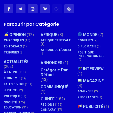
Parcourir par Catégorie
OPINION
(12)
AFRIQUE
(8)
MONDE
(7)
CHRONIQUES
(10)
AFRIQUE CENTRALE
CONFLITS
(2)
(1)
ÉDITORIAUX
(1)
DIPLOMATIE
(5)
AFRIQUE DE L'OUEST
TRIBUNES
(3)
POLITIQUE
(8)
INTERNATIONALE
(4)
ACTUALITÉS
ANNONCES
(1)
(202)
INTERVIEW
Catégorie Par
À LA UNE
(111)
(1)
Défaut
ÉCONOMIE
(14)
(13)
MAGAZINE
FAITS DIVERS
(101)
(4)
COMMUNIQUÉ
JUSTICE
(32)
(1)
ANALYSES
(2)
POLITIQUE
(58)
REPORTAGES
(2)
GUINÉE
(182)
SOCIÉTÉ
(145)
RÉGIONS
(172)
PUBLICITÉ
(1)
ÉDUCATION
(31)
CONAKRY
(87)