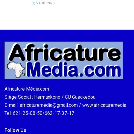
5 AOÛT 2026
Africature Média.com
Siège Social : Hermankono / CU Gueckedou
E-mail: africaturemedia@gmail.com / www.africaturemedia
Tel: 621-25-08-50/662-17-37-17
Follow Us