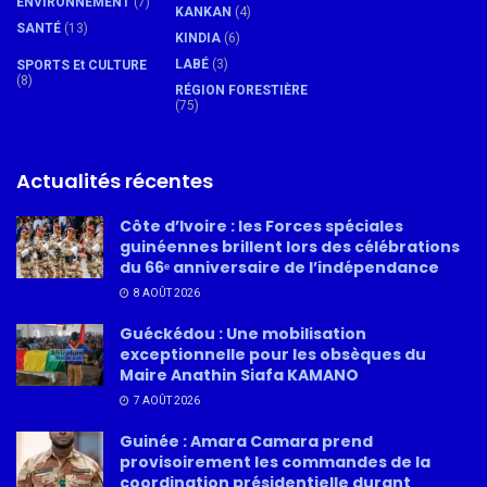
ENVIRONNEMENT
(7)
KANKAN
(4)
SANTÉ
(13)
KINDIA
(6)
LABÉ
(3)
SPORTS Et CULTURE
(8)
RÉGION FORESTIÈRE
(75)
Actualités récentes
Côte d’Ivoire : les Forces spéciales
guinéennes brillent lors des célébrations
du 66ᵉ anniversaire de l’indépendance
8 AOÛT 2026
Guéckédou : Une mobilisation
exceptionnelle pour les obsèques du
Maire Anathin Siafa KAMANO
7 AOÛT 2026
Guinée : Amara Camara prend
provisoirement les commandes de la
coordination présidentielle durant