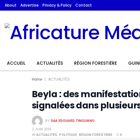
About
Advertise
Privacy & Policy
Contact
ACCUEIL
ACTUALITÉS
RÉGION FORESTIÈRE
GUIN
Home
ACTUALITÉS
Beyla : des manifestatio
signalées dans plusieu
BY
SAA EDOUARD TINGUIANO
2 JUIN 2026
IN
ACTUALITÉS
,
POLITIQUE
,
RÉGION FORESTIÈRE
0