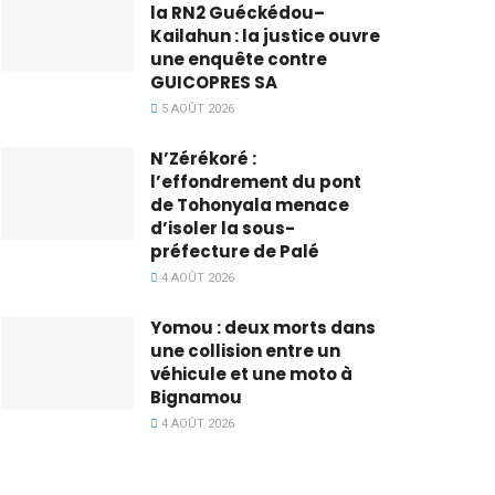
la RN2 Guéckédou–
Kailahun : la justice ouvre
une enquête contre
GUICOPRES SA
5 AOÛT 2026
N’Zérékoré :
l’effondrement du pont
de Tohonyala menace
d’isoler la sous-
préfecture de Palé
4 AOÛT 2026
Yomou : deux morts dans
une collision entre un
véhicule et une moto à
Bignamou
4 AOÛT 2026