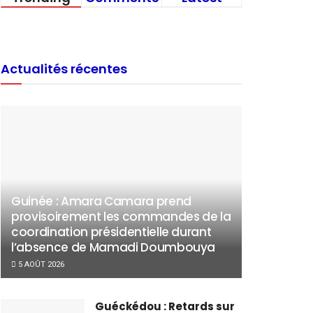
Actualités récentes
Guinée : Amara Camara prend
provisoirement les commandes de la
coordination présidentielle durant
l’absence de Mamadi Doumbouya
5 AOÛT 2026
Guéckédou : Retards sur