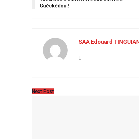
Guéckédou.!
SAA Edouard TINGUIA
Next Post