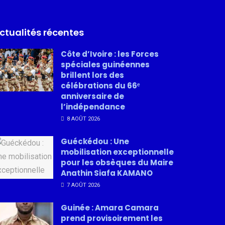
ctualités récentes
Côte d’Ivoire : les Forces
spéciales guinéennes
brillent lors des
célébrations du 66ᵉ
anniversaire de
l’indépendance
8 AOÛT 2026
Guéckédou : Une
mobilisation exceptionnelle
pour les obsèques du Maire
Anathin Siafa KAMANO
7 AOÛT 2026
Guinée : Amara Camara
prend provisoirement les