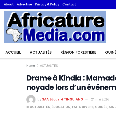
About
Advertise
Privacy & Policy
Contact
ACCUEIL
ACTUALITÉS
RÉGION FORESTIÈRE
GUINÉ
Home
ACTUALITÉS
Drame à Kindia : Mamadou
noyade lors d’un événe
by
SAA Edouard TINGUIANO
21 mai 2026
in
ACTUALITÉS
,
ÉDUCATION
,
FAITS DIVERS
,
GUINÉE
,
KIN