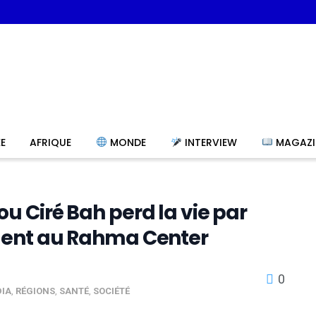
E
AFRIQUE
MONDE
INTERVIEW
MAGAZI
 Ciré Bah perd la vie par
ment au Rahma Center
0
DIA
,
RÉGIONS
,
SANTÉ
,
SOCIÉTÉ