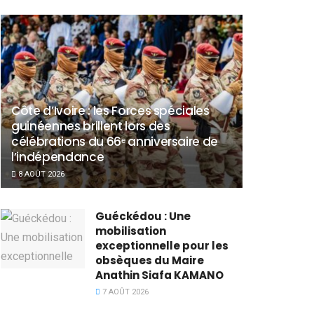
Côte d’Ivoire : les Forces spéciales
guinéennes brillent lors des
célébrations du 66ᵉ anniversaire de
l’indépendance
8 AOÛT 2026
Guéckédou : Une
mobilisation
exceptionnelle pour les
obsèques du Maire
Anathin Siafa KAMANO
7 AOÛT 2026