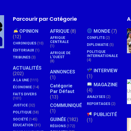
Parcourir par Catégorie
A
OPINION
AFRIQUE
(8)
MONDE
(7)
(12)
AFRIQUE
CONFLITS
(2)
CENTRALE
CHRONIQUES
(10)
DIPLOMATIE
(5)
(1)
ÉDITORIAUX
(1)
POLITIQUE
AFRIQUE DE
INTERNATIONALE
L'OUEST
TRIBUNES
(3)
(4)
(8)
ACTUALITÉS
INTERVIEW
ANNONCES
(202)
(1)
(1)
À LA UNE
(111)
MAGAZINE
Catégorie
ÉCONOMIE
(14)
(4)
Par Défaut
FAITS DIVERS
(13)
ANALYSES
(2)
(101)
REPORTAGES
(2)
COMMUNIQUÉ
JUSTICE
(32)
(1)
POLITIQUE
(58)
PUBLICITÉ
GUINÉE
(182)
SOCIÉTÉ
(145)
(1)
ÉDUCATION
(31)
RÉGIONS
(172)