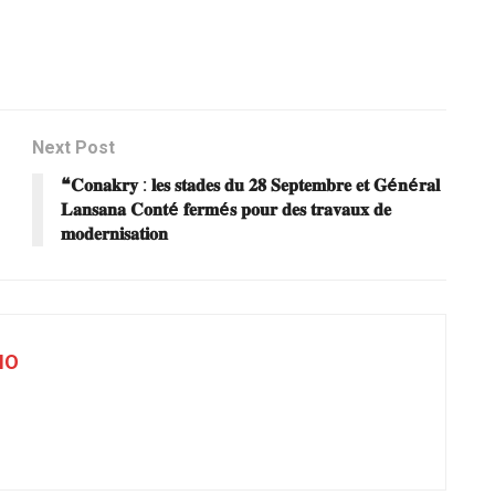
Next Post
e
❝𝐂𝐨𝐧𝐚𝐤𝐫𝐲 : 𝐥𝐞𝐬 𝐬𝐭𝐚𝐝𝐞𝐬 𝐝𝐮 𝟐𝟖 𝐒𝐞𝐩𝐭𝐞𝐦𝐛𝐫𝐞 𝐞𝐭 𝐆é𝐧é𝐫𝐚𝐥
𝐋𝐚𝐧𝐬𝐚𝐧𝐚 𝐂𝐨𝐧𝐭é 𝐟𝐞𝐫𝐦é𝐬 𝐩𝐨𝐮𝐫 𝐝𝐞𝐬 𝐭𝐫𝐚𝐯𝐚𝐮𝐱 𝐝𝐞
𝐦𝐨𝐝𝐞𝐫𝐧𝐢𝐬𝐚𝐭𝐢𝐨𝐧
NO