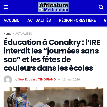
ACCUEIL
ACTUALITÉS
RÉGION FORESTIÈRE
G
Home
ACTUALITÉS
Éducation à Conakry : l’IRE
interdit les “journées sans
sac” et les fêtes de
couleurs dans les écoles
by
SAA Edouard TINGUIANO
21 mai 2026