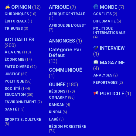
OPINION
(12)
AFRIQUE
(7)
MONDE
(7)
CHRONIQUES
(10)
AFRIQUE CENTRALE
CONFLITS
(2)
(1)
ÉDITORIAUX
(1)
DIPLOMATIE
(5)
AFRIQUE DE L'OUEST
TRIBUNES
(3)
POLITIQUE
(7)
INTERNATIONALE
(4)
ACTUALITÉS
ANNONCES
(1)
(200)
INTERVIEW
Catégorie Par
À LA UNE
(110)
(1)
Défaut
ÉCONOMIE
(14)
(13)
MAGAZINE
FAITS DIVERS
(99)
(4)
COMMUNIQUÉ
JUSTICE
(32)
(1)
ANALYSES
(2)
POLITIQUE
(56)
REPORTAGES
(2)
GUINÉE
(180)
SOCIÉTÉ
(144)
RÉGIONS
(170)
PUBLICITÉ
(1)
ÉDUCATION
(30)
CONAKRY
(86)
ENVIRONNEMENT
(7)
KANKAN
(4)
SANTÉ
(13)
KINDIA
(6)
LABÉ
(3)
SPORTS Et CULTURE
(8)
RÉGION FORESTIÈRE
(74)