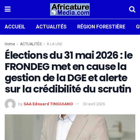
ACCUEIL
ACTUALITÉS
RÉGION FORESTIÈRE
G
Home
ACTUALITÉS
À LA UNE
Élections du 31 mai 2026 : le
FRONDEG met en cause la
gestion de la DGE et alerte
sur la crédibilité du scrutin
by
SAA Edouard TINGUIANO
30 avril 2026