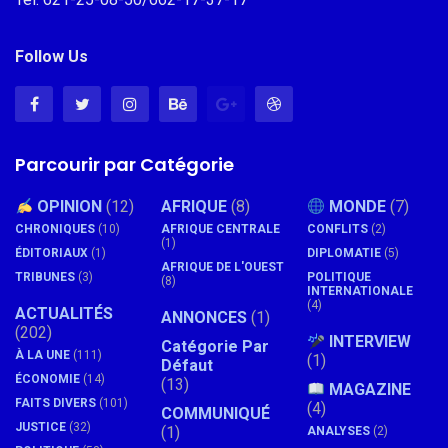
Follow Us
Parcourir par Catégorie
OPINION
(12)
AFRIQUE
(8)
MONDE
(7)
CHRONIQUES
(10)
AFRIQUE CENTRALE
CONFLITS
(2)
(1)
ÉDITORIAUX
(1)
DIPLOMATIE
(5)
AFRIQUE DE L'OUEST
TRIBUNES
(3)
POLITIQUE
(8)
INTERNATIONALE
(4)
ACTUALITÉS
ANNONCES
(1)
(202)
INTERVIEW
Catégorie Par
À LA UNE
(111)
(1)
Défaut
ÉCONOMIE
(14)
(13)
MAGAZINE
FAITS DIVERS
(101)
(4)
COMMUNIQUÉ
JUSTICE
(32)
(1)
ANALYSES
(2)