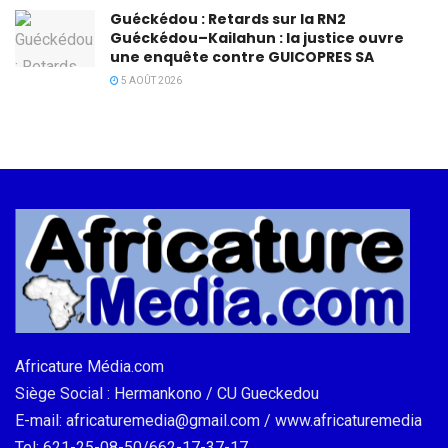
Guéckédou : Retards sur la RN2
Guéckédou–Kailahun : la justice ouvre
une enquête contre GUICOPRES SA
5 AOÛT 2026
Africature Média.com
Siège Social : Hermankono / CU Gueckedou
E-mail: africaturemedia@gmail.com / www.africaturemedia
Tel: 621-25-08-50/662-17-37-17