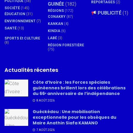
POLITIQUE
(58)
REPORTAGES
(2)
GUINÉE
(182)
SOCIÉTÉ
(145)
RÉGIONS
(172)
PUBLICITÉ
(1)
ÉDUCATION
(31)
CONAKRY
(87)
ENVIRONNEMENT
(7)
KANKAN
(4)
SANTÉ
(13)
KINDIA
(6)
LABÉ
(3)
SPORTS Et CULTURE
(8)
RÉGION FORESTIÈRE
(75)
Actualités récentes
Côte d’Ivoire : les Forces spéciales
guinéennes brillent lors des célébrations
du 66ᵉ anniversaire de l’indépendance
8 AOÛT 2026
Guéckédou : Une mobilisation
exceptionnelle pour les obsèques du
Maire Anathin Siafa KAMANO
7 AOÛT 2026