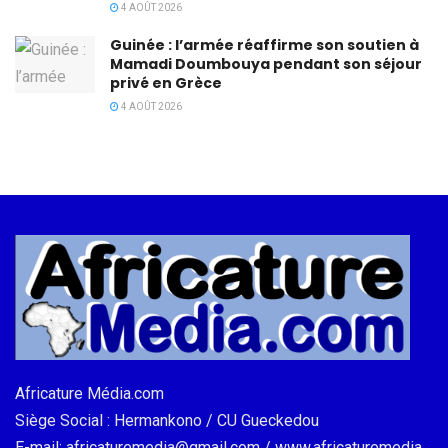
4 AOÛT 2026
Guinée : l’armée réaffirme son soutien à
Mamadi Doumbouya pendant son séjour
privé en Grèce
4 AOÛT 2026
Africature Média.com
Siège Social : Hermankono / CU Gueckedou
E-mail: africaturemedia@gmail.com / www.africaturemedia