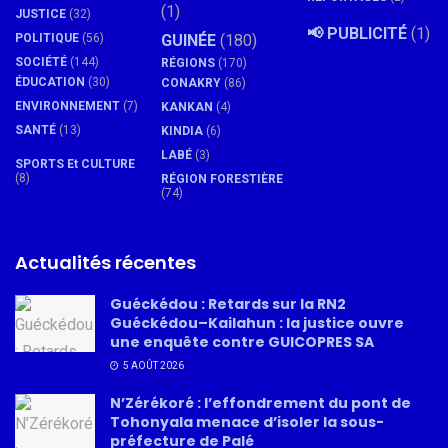
(1)
JUSTICE
(32)
📢 PUBLICITÉ
(1)
POLITIQUE
(56)
GUINÉE
(180)
SOCIÉTÉ
(144)
RÉGIONS
(170)
ÉDUCATION
(30)
CONAKRY
(86)
ENVIRONNEMENT
(7)
KANKAN
(4)
SANTÉ
(13)
KINDIA
(6)
LABÉ
(3)
SPORTS Et CULTURE
(8)
RÉGION FORESTIÈRE
(74)
Actualités récentes
Guéckédou : Retards sur la RN2
Guéckédou–Kailahun : la justice ouvre
une enquête contre GUICOPRES SA
5 AOÛT 2026
N’Zérékoré : l’effondrement du pont de
Tohonyala menace d’isoler la sous-
préfecture de Palé