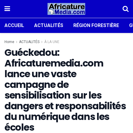
ACCUEIL
ACTUALITÉS
RÉGION FORESTIÈRE
G
Home
ACTUALITÉS
À LA UNE
Guéckedou:
Africaturemedia.com
lance une vaste
campagne de
sensibilisation sur les
dangers et responsabilités
du numérique dans les
écoles