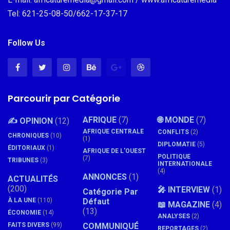
Tel: 621-25-08-50/662-17-37-17
Follow Us
Parcourir par Catégorie
AFRIQUE
(7)
🌐 MONDE
(7)
✍️ OPINION
(12)
AFRIQUE CENTRALE
CONFLITS
(2)
CHRONIQUES
(10)
(1)
DIPLOMATIE
(5)
ÉDITORIAUX
(1)
AFRIQUE DE L'OUEST
POLITIQUE
(7)
TRIBUNES
(3)
INTERNATIONALE
(4)
ANNONCES
(1)
ACTUALITÉS
(200)
🎤 INTERVIEW
(1)
Catégorie Par
À LA UNE
(110)
Défaut
📖 MAGAZINE
(4)
(13)
ÉCONOMIE
(14)
ANALYSES
(2)
FAITS DIVERS
(99)
COMMUNIQUÉ
REPORTAGES
(2)