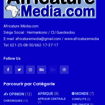
Africature Média.com
Siège Social : Hermankono / CU Gueckedou
E-mail: africaturemedia@gmail.com / www.africaturemedia
Tel: 621-25-08-50/662-17-37-17
Follow Us
Parcourir par Catégorie
AFRIQUE
(8)
🌐 MONDE
(7)
✍️ OPINION
(12)
AFRIQUE CENTRALE
CONFLITS
(2)
CHRONIQUES
(10)
(1)
DIPLOMATIE
(5)