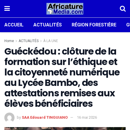
ACCUEIL
ACTUALITÉS
RÉGION FORESTIÈRE
G
Home
ACTUALITÉS
À LA UNE
Guéckédou : clôture de la
formation sur l’éthique et
la citoyenneté numérique
au Lycée Bambo, des
attestations remises aux
élèves bénéficiaires
by
SAA Edouard TINGUIANO
16 mai 2026