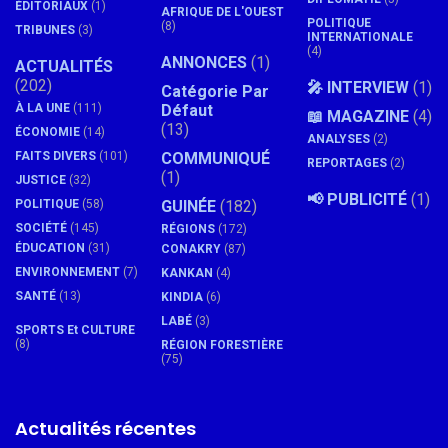
ÉDITORIAUX
(1)
AFRIQUE DE L'OUEST
POLITIQUE
(8)
TRIBUNES
(3)
INTERNATIONALE
(4)
ANNONCES
(1)
ACTUALITÉS
(202)
🎤 INTERVIEW
(1)
Catégorie Par
À LA UNE
(111)
Défaut
📖 MAGAZINE
(4)
(13)
ÉCONOMIE
(14)
ANALYSES
(2)
FAITS DIVERS
(101)
COMMUNIQUÉ
REPORTAGES
(2)
(1)
JUSTICE
(32)
📢 PUBLICITÉ
(1)
POLITIQUE
(58)
GUINÉE
(182)
SOCIÉTÉ
(145)
RÉGIONS
(172)
ÉDUCATION
(31)
CONAKRY
(87)
ENVIRONNEMENT
(7)
KANKAN
(4)
SANTÉ
(13)
KINDIA
(6)
LABÉ
(3)
SPORTS Et CULTURE
(8)
RÉGION FORESTIÈRE
(75)
Actualités récentes