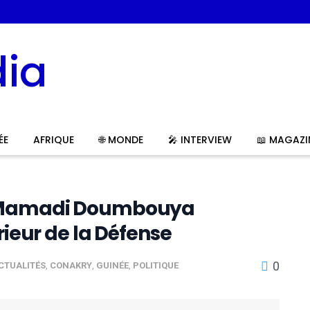
ÉE
AFRIQUE
🌐 MONDE
🎤 INTERVIEW
📖 MAGAZI
: Mamadi Doumbouya
rieur de la Défense
0
CTUALITÉS
,
CONAKRY
,
GUINÉE
,
POLITIQUE