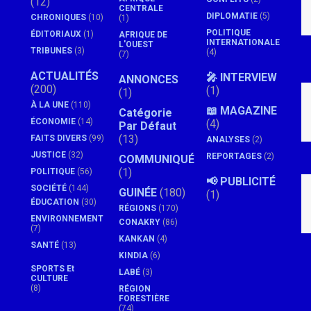
(12)
CENTRALE
DIPLOMATIE
(5)
CHRONIQUES
(10)
(1)
POLITIQUE
ÉDITORIAUX
(1)
AFRIQUE DE
INTERNATIONALE
L'OUEST
TRIBUNES
(3)
(4)
(7)
ACTUALITÉS
🎤 INTERVIEW
ANNONCES
(200)
(1)
(1)
À LA UNE
(110)
📖 MAGAZINE
Catégorie
ÉCONOMIE
(14)
(4)
Par Défaut
(13)
FAITS DIVERS
(99)
ANALYSES
(2)
JUSTICE
(32)
REPORTAGES
(2)
COMMUNIQUÉ
(1)
POLITIQUE
(56)
📢 PUBLICITÉ
SOCIÉTÉ
(144)
GUINÉE
(180)
(1)
ÉDUCATION
(30)
RÉGIONS
(170)
ENVIRONNEMENT
CONAKRY
(86)
(7)
KANKAN
(4)
SANTÉ
(13)
KINDIA
(6)
SPORTS Et
LABÉ
(3)
CULTURE
(8)
RÉGION
FORESTIÈRE
(74)