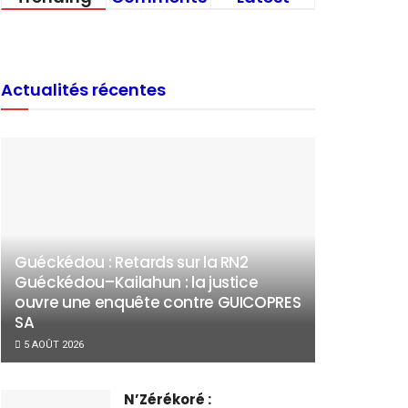
Actualités récentes
Guéckédou : Retards sur la RN2
Guéckédou–Kailahun : la justice
ouvre une enquête contre GUICOPRES
SA
5 AOÛT 2026
N’Zérékoré :