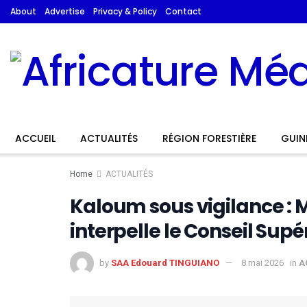
About
Advertise
Privacy & Policy
Contact
ACCUEIL
ACTUALITÉS
RÉGION FORESTIÈRE
GUIN
Home
ACTUALITÉS
Kaloum sous vigilance 
interpelle le Conseil Supé
by
SAA Edouard TINGUIANO
8 mai 2026
in
A