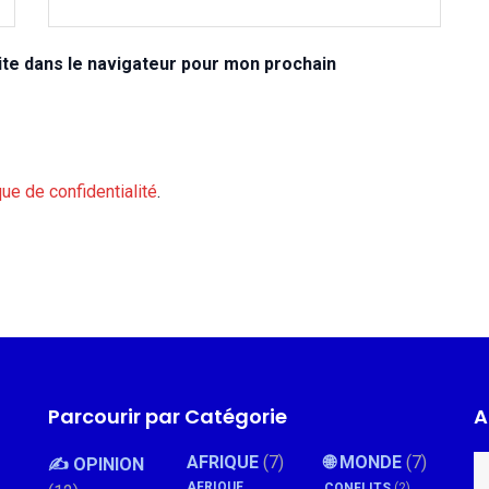
te dans le navigateur pour mon prochain
que de confidentialité
.
Parcourir par Catégorie
A
AFRIQUE
(7)
🌐 MONDE
(7)
✍️ OPINION
AFRIQUE
CONFLITS
(2)