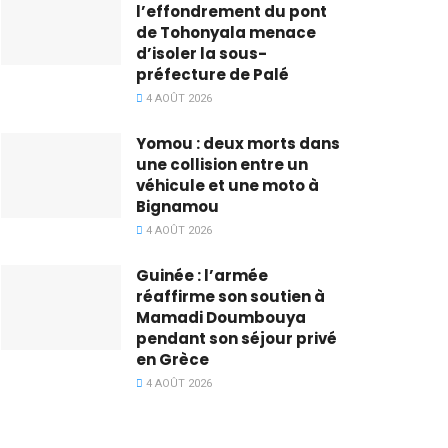
l’effondrement du pont
de Tohonyala menace
d’isoler la sous-
préfecture de Palé
4 AOÛT 2026
Yomou : deux morts dans
une collision entre un
véhicule et une moto à
Bignamou
4 AOÛT 2026
Guinée : l’armée
réaffirme son soutien à
Mamadi Doumbouya
pendant son séjour privé
en Grèce
4 AOÛT 2026