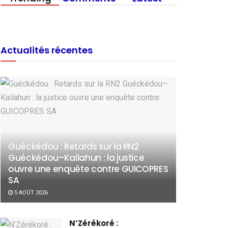
Actualités récentes
Guéckédou : Retards sur la RN2
Guéckédou–Kailahun : la justice
ouvre une enquête contre GUICOPRES
SA
5 AOÛT 2026
N’Zérékoré :