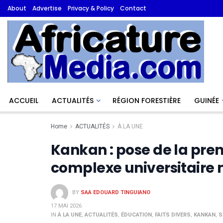
About
Advertise
Privacy & Policy
Contact
ACCUEIL
ACTUALITÉS
RÉGION FORESTIÈRE
GUINÉE
Home
ACTUALITÉS
À LA UNE
Kankan : pose de la prem
complexe universitaire
BY
SAA EDOUARD TINGUIANO
17 MAI 2026
IN
À LA UNE
,
ACTUALITÉS
,
ÉDUCATION
,
FAITS DIVERS
,
KANKAN
,
S