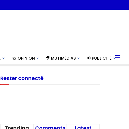
E
✍️ OPINION
🎥 MUTIMÉDIAS
📢 PUBLICITÉ
Rester connecté
Trending
Comments
Latest