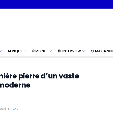
AFRIQUE
🌐 MONDE
🎤 INTERVIEW
📖 MAGAZIN
ière pierre d’un vaste
 moderne
OCIÉTÉ
0