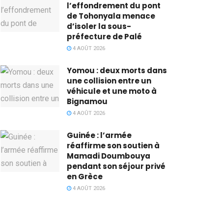
l’effondrement du pont
de Tohonyala menace
d’isoler la sous-
préfecture de Palé
4 AOÛT 2026
Yomou : deux morts dans
une collision entre un
véhicule et une moto à
Bignamou
4 AOÛT 2026
Guinée : l’armée
réaffirme son soutien à
Mamadi Doumbouya
pendant son séjour privé
en Grèce
4 AOÛT 2026