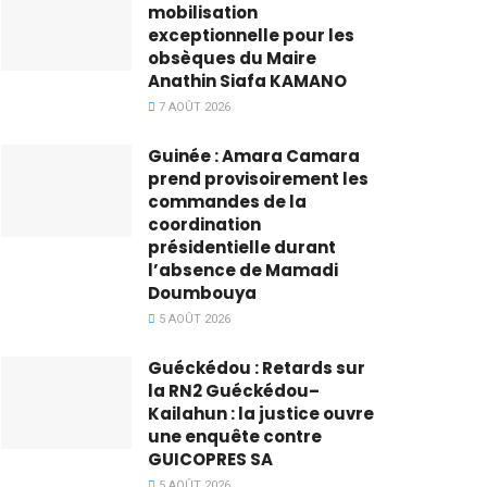
mobilisation
exceptionnelle pour les
obsèques du Maire
Anathin Siafa KAMANO
7 AOÛT 2026
Guinée : Amara Camara
prend provisoirement les
commandes de la
coordination
présidentielle durant
l’absence de Mamadi
Doumbouya
5 AOÛT 2026
Guéckédou : Retards sur
la RN2 Guéckédou–
Kailahun : la justice ouvre
une enquête contre
GUICOPRES SA
5 AOÛT 2026