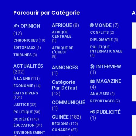
Parcourir par Catégorie
A
AFRIQUE
(8)
🌐 MONDE
(7)
✍️ OPINION
AFRIQUE
CONFLITS
(2)
(12)
CENTRALE
DIPLOMATIE
(5)
CHRONIQUES
(10)
(1)
POLITIQUE
ÉDITORIAUX
(1)
AFRIQUE DE
INTERNATIONALE
L'OUEST
TRIBUNES
(3)
(4)
(8)
ACTUALITÉS
🎤 INTERVIEW
ANNONCES
(202)
(1)
(1)
À LA UNE
(111)
📖 MAGAZINE
Catégorie
ÉCONOMIE
(14)
(4)
Par Défaut
(13)
FAITS DIVERS
ANALYSES
(2)
(101)
REPORTAGES
(2)
COMMUNIQUÉ
JUSTICE
(32)
(1)
📢 PUBLICITÉ
POLITIQUE
(58)
GUINÉE
(182)
(1)
SOCIÉTÉ
(145)
RÉGIONS
(172)
ÉDUCATION
(31)
CONAKRY
(87)
ENVIRONNEMENT