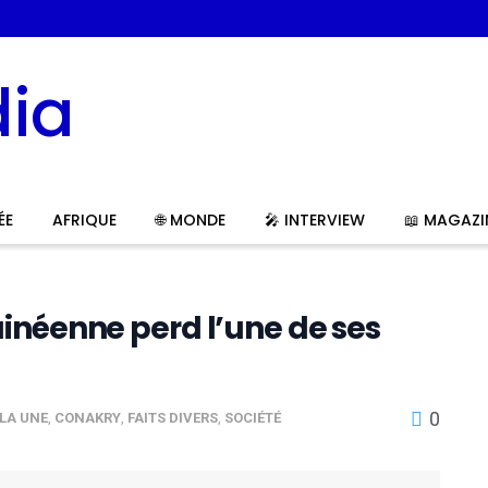
ÉE
AFRIQUE
🌐 MONDE
🎤 INTERVIEW
📖 MAGAZI
inéenne perd l’une de ses
0
 LA UNE
,
CONAKRY
,
FAITS DIVERS
,
SOCIÉTÉ