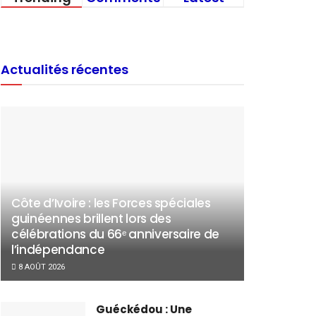
Actualités récentes
Côte d’Ivoire : les Forces spéciales
guinéennes brillent lors des
célébrations du 66ᵉ anniversaire de
l’indépendance
8 AOÛT 2026
Guéckédou : Une