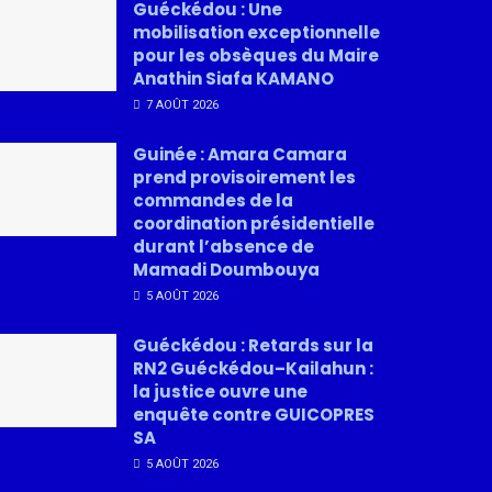
Guéckédou : Une
mobilisation exceptionnelle
pour les obsèques du Maire
Anathin Siafa KAMANO
7 AOÛT 2026
Guinée : Amara Camara
prend provisoirement les
commandes de la
coordination présidentielle
durant l’absence de
Mamadi Doumbouya
5 AOÛT 2026
Guéckédou : Retards sur la
RN2 Guéckédou–Kailahun :
la justice ouvre une
enquête contre GUICOPRES
SA
5 AOÛT 2026