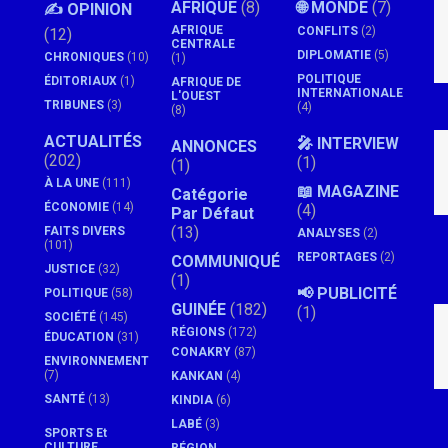
AFRIQUE
(8)
🌐 MONDE
(7)
✍️ OPINION
AFRIQUE
CONFLITS
(2)
(12)
CENTRALE
DIPLOMATIE
(5)
CHRONIQUES
(10)
(1)
POLITIQUE
ÉDITORIAUX
(1)
AFRIQUE DE
INTERNATIONALE
L'OUEST
TRIBUNES
(3)
(4)
(8)
ACTUALITÉS
🎤 INTERVIEW
ANNONCES
(202)
(1)
(1)
À LA UNE
(111)
📖 MAGAZINE
Catégorie
ÉCONOMIE
(14)
(4)
Par Défaut
(13)
FAITS DIVERS
ANALYSES
(2)
(101)
REPORTAGES
(2)
COMMUNIQUÉ
JUSTICE
(32)
(1)
📢 PUBLICITÉ
POLITIQUE
(58)
GUINÉE
(182)
(1)
SOCIÉTÉ
(145)
RÉGIONS
(172)
ÉDUCATION
(31)
CONAKRY
(87)
ENVIRONNEMENT
(7)
KANKAN
(4)
SANTÉ
(13)
KINDIA
(6)
LABÉ
(3)
SPORTS Et
CULTURE
RÉGION