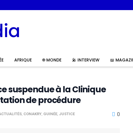
ÉE
AFRIQUE
🌐 MONDE
🎤 INTERVIEW
📖 MAGAZI
ce suspendue à la Clinique
tation de procédure
0
ACTUALITÉS
,
CONAKRY
,
GUINÉE
,
JUSTICE