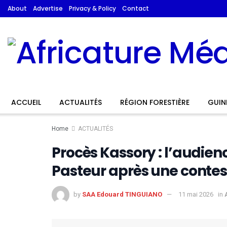
About
Advertise
Privacy & Policy
Contact
ACCUEIL
ACTUALITÉS
RÉGION FORESTIÈRE
GUIN
Home
ACTUALITÉS
Procès Kassory : l’audien
Pasteur après une contes
by
SAA Edouard TINGUIANO
11 mai 2026
in