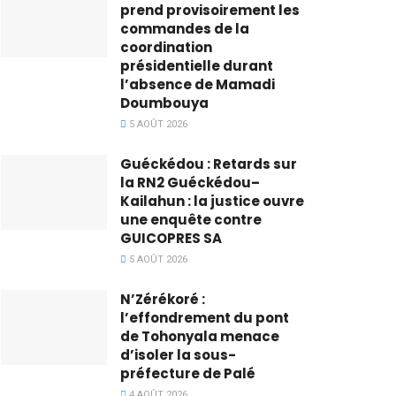
prend provisoirement les
commandes de la
coordination
présidentielle durant
l’absence de Mamadi
Doumbouya
5 AOÛT 2026
Guéckédou : Retards sur
la RN2 Guéckédou–
Kailahun : la justice ouvre
une enquête contre
GUICOPRES SA
5 AOÛT 2026
N’Zérékoré :
l’effondrement du pont
de Tohonyala menace
d’isoler la sous-
préfecture de Palé
4 AOÛT 2026