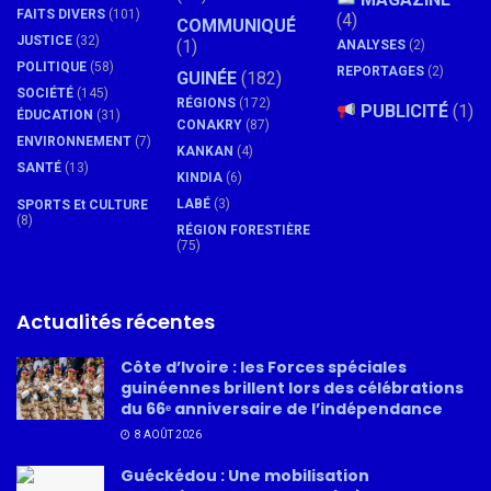
FAITS DIVERS
(101)
(4)
COMMUNIQUÉ
JUSTICE
(32)
(1)
ANALYSES
(2)
POLITIQUE
(58)
REPORTAGES
(2)
GUINÉE
(182)
SOCIÉTÉ
(145)
RÉGIONS
(172)
PUBLICITÉ
(1)
ÉDUCATION
(31)
CONAKRY
(87)
ENVIRONNEMENT
(7)
KANKAN
(4)
SANTÉ
(13)
KINDIA
(6)
LABÉ
(3)
SPORTS Et CULTURE
(8)
RÉGION FORESTIÈRE
(75)
Actualités récentes
Côte d’Ivoire : les Forces spéciales
guinéennes brillent lors des célébrations
du 66ᵉ anniversaire de l’indépendance
8 AOÛT 2026
Guéckédou : Une mobilisation