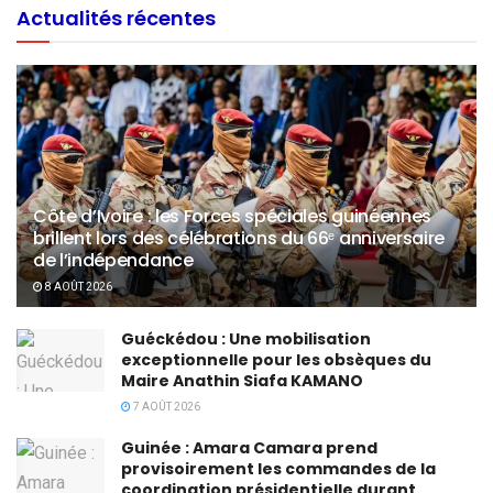
Actualités récentes
Côte d’Ivoire : les Forces spéciales guinéennes
brillent lors des célébrations du 66ᵉ anniversaire
de l’indépendance
8 AOÛT 2026
Guéckédou : Une mobilisation
exceptionnelle pour les obsèques du
Maire Anathin Siafa KAMANO
7 AOÛT 2026
Guinée : Amara Camara prend
provisoirement les commandes de la
coordination présidentielle durant