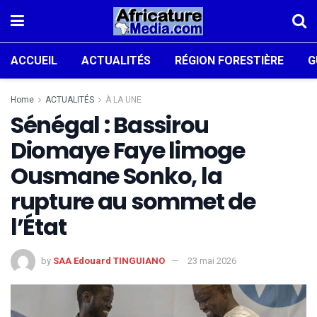
ACCUEIL
ACTUALITÉS
RÉGION FORESTIÈRE
G
Home
ACTUALITÉS
À LA UNE
Sénégal : Bassirou
Diomaye Faye limoge
Ousmane Sonko, la
rupture au sommet de
l’État
by
SAA Edouard TINGUIANO
23 mai 2026