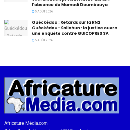
l’absence de Mamadi Doumbouya
5 AOÛT 2026
Guéckédou : Retards sur la RN2
Guéckédou–Kailahun : la justice ouvre
une enquête contre GUICOPRES SA
5 AOÛT 2026
Africature Média.com