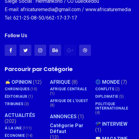
Siège Social : Hermankono / CU Gueckedou
E-mail: africaturemedia@gmail.com / www.africaturemedia
Tel: 621-25-08-50/662-17-37-17
Follow Us
Parcourir par Catégorie
OPINION
(12)
AFRIQUE
(8)
MONDE
(7)
CHRONIQUES
(10)
AFRIQUE CENTRALE
CONFLITS
(2)
(1)
ÉDITORIAUX
(1)
DIPLOMATIE
(5)
AFRIQUE DE L'OUEST
TRIBUNES
(3)
POLITIQUE
(8)
INTERNATIONALE
(4)
ACTUALITÉS
ANNONCES
(1)
(202)
INTERVIEW
Catégorie Par
À LA UNE
(111)
(1)
Défaut
ÉCONOMIE
(14)
(13)
MAGAZINE