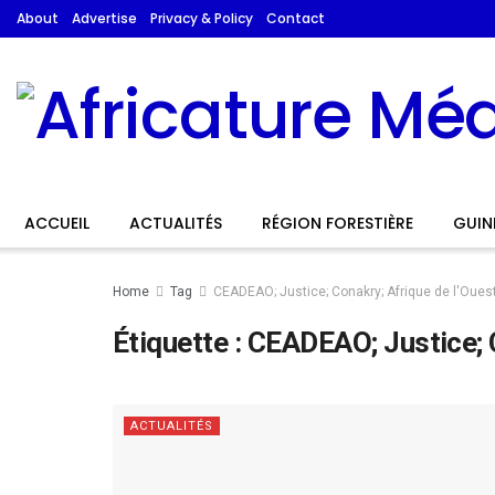
About
Advertise
Privacy & Policy
Contact
ACCUEIL
ACTUALITÉS
RÉGION FORESTIÈRE
GUIN
Home
Tag
CEADEAO; Justice; Conakry; Afrique de l'Oues
Étiquette :
CEADEAO; Justice; C
ACTUALITÉS