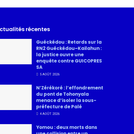
ctualités récentes
Guéckédou : Retards sur la
RN2 Guéckédou–Kailahun :
la justice ouvre une
enquête contre GUICOPRES
SA
5 AOÛT 2026
N’Zérékoré : l’effondrement
du pont de Tohonyala
menace d’isoler la sous-
préfecture de Palé
4 AOÛT 2026
Yomou : deux morts dans
une collision entre un