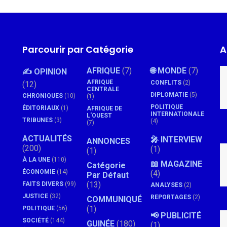
Parcourir par Catégorie
A
AFRIQUE
(7)
🌐 MONDE
(7)
✍️ OPINION
AFRIQUE
CONFLITS
(2)
(12)
CENTRALE
DIPLOMATIE
(5)
CHRONIQUES
(10)
(1)
POLITIQUE
ÉDITORIAUX
(1)
AFRIQUE DE
INTERNATIONALE
L'OUEST
TRIBUNES
(3)
(4)
(7)
ACTUALITÉS
🎤 INTERVIEW
ANNONCES
(200)
(1)
(1)
À LA UNE
(110)
📖 MAGAZINE
Catégorie
ÉCONOMIE
(14)
(4)
Par Défaut
(13)
FAITS DIVERS
(99)
ANALYSES
(2)
JUSTICE
(32)
REPORTAGES
(2)
COMMUNIQUÉ
(1)
POLITIQUE
(56)
📢 PUBLICITÉ
SOCIÉTÉ
(144)
GUINÉE
(180)
(1)