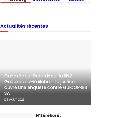
Actualités récentes
Guéckédou : Retards sur la RN2
Guéckédou–Kailahun : la justice
ouvre une enquête contre GUICOPRES
SA
5 AOÛT 2026
N’Zérékoré :