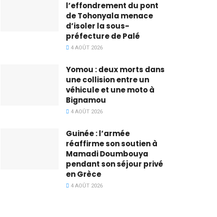
l’effondrement du pont
de Tohonyala menace
d’isoler la sous-
préfecture de Palé
4 AOÛT 2026
Yomou : deux morts dans
une collision entre un
véhicule et une moto à
Bignamou
4 AOÛT 2026
Guinée : l’armée
réaffirme son soutien à
Mamadi Doumbouya
pendant son séjour privé
en Grèce
4 AOÛT 2026