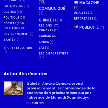
ÉCONOMIE
(14)
(13)
MAGAZINE
FAITS DIVERS
(99)
(4)
COMMUNIQUÉ
JUSTICE
(32)
(1)
ANALYSES
(2)
POLITIQUE
(56)
REPORTAGES
(2)
GUINÉE
(180)
SOCIÉTÉ
(144)
RÉGIONS
(170)
PUBLICITÉ
(1)
ÉDUCATION
(30)
CONAKRY
(86)
ENVIRONNEMENT
(7)
KANKAN
(4)
SANTÉ
(13)
KINDIA
(6)
LABÉ
(3)
SPORTS Et CULTURE
(8)
RÉGION FORESTIÈRE
(74)
Actualités récentes
Guinée : Amara Camara prend
provisoirement les commandes de la
coordination présidentielle durant
l’absence de Mamadi Doumbouya
5 AOÛT 2026