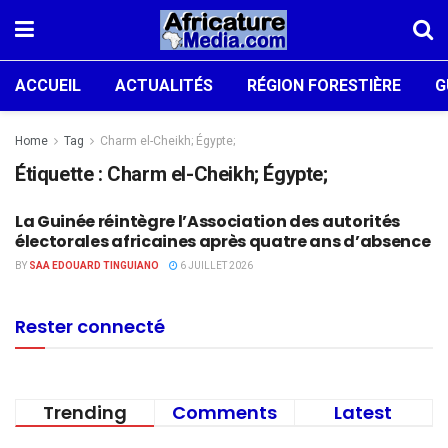
ACCUEIL
ACTUALITÉS
RÉGION FORESTIÈRE
G
Home
Tag
Charm el-Cheikh; Égypte;
Étiquette :
Charm el-Cheikh; Égypte;
La Guinée réintègre l’Association des autorités
ACTUALITÉS
électorales africaines après quatre ans d’absence
BY
SAA EDOUARD TINGUIANO
6 JUILLET 2026
Rester connecté
Trending
Comments
Latest