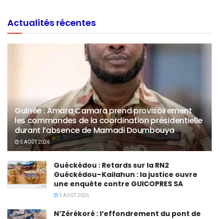
Actualités récentes
Guinée : Amara Camara prend provisoirement
les commandes de la coordination présidentielle
durant l’absence de Mamadi Doumbouya
5 AOÛT 2026
Guéckédou : Retards sur la RN2
Guéckédou–Kailahun : la justice ouvre
une enquête contre GUICOPRES SA
5 AOÛT 2026
N’Zérékoré : l’effondrement du pont de