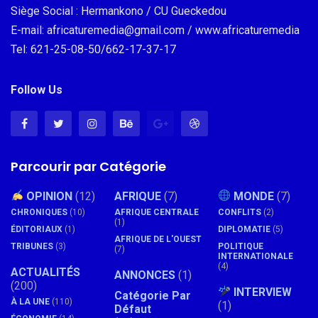
Siège Social : Hermankono / CU Gueckedou
E-mail: africaturemedia@gmail.com / www.africaturemedia
Tel: 621-25-08-50/662-17-37-17
Follow Us
Parcourir par Catégorie
OPINION
(12)
AFRIQUE
(7)
MONDE
(7)
CHRONIQUES
(10)
AFRIQUE CENTRALE
CONFLITS
(2)
(1)
ÉDITORIAUX
(1)
DIPLOMATIE
(5)
AFRIQUE DE L'OUEST
TRIBUNES
(3)
POLITIQUE
(7)
INTERNATIONALE
(4)
ACTUALITÉS
ANNONCES
(1)
(200)
INTERVIEW
Catégorie Par
À LA UNE
(110)
(1)
Défaut