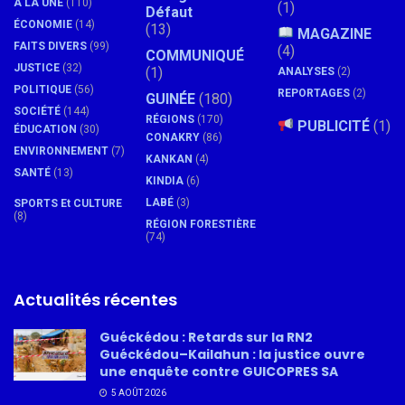
À LA UNE
(110)
(1)
Défaut
ÉCONOMIE
(14)
(13)
MAGAZINE
FAITS DIVERS
(99)
(4)
COMMUNIQUÉ
JUSTICE
(32)
(1)
ANALYSES
(2)
POLITIQUE
(56)
REPORTAGES
(2)
GUINÉE
(180)
SOCIÉTÉ
(144)
RÉGIONS
(170)
PUBLICITÉ
(1)
ÉDUCATION
(30)
CONAKRY
(86)
ENVIRONNEMENT
(7)
KANKAN
(4)
SANTÉ
(13)
KINDIA
(6)
LABÉ
(3)
SPORTS Et CULTURE
(8)
RÉGION FORESTIÈRE
(74)
Actualités récentes
Guéckédou : Retards sur la RN2
Guéckédou–Kailahun : la justice ouvre
une enquête contre GUICOPRES SA
5 AOÛT 2026