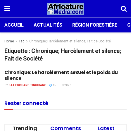
ACCUEIL
ACTUALITÉS
RÉGION FORESTIÈRE
G
Home
Tag
Chronique; Harcèlement et silence; Fait de Société
Étiquette :
Chronique; Harcèlement et silence;
Fait de Société
Chronique: Le harcèlement sexuel et le poids du
OPINION
silence
BY
SAA EDOUARD TINGUIANO
15 JUIN 2026
Rester connecté
Trending
Comments
Latest