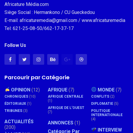
Africature Média.com
Siège Social : Hermankono / CU Gueckedou
E-mail: africaturemedia@gmail.com / www.africaturemedia
Tel: 621-25-08-50/662-17-37-17
Follow Us
Parcourir par Catégorie
OPINION
(12)
AFRIQUE
(7)
MONDE
(7)
CHRONIQUES
(10)
AFRIQUE CENTRALE
CONFLITS
(2)
(1)
ÉDITORIAUX
(1)
DIPLOMATIE
(5)
AFRIQUE DE L'OUEST
TRIBUNES
(3)
POLITIQUE
(7)
INTERNATIONALE
(4)
ACTUALITÉS
ANNONCES
(1)
(200)
INTERVIEW
Catégorie Par