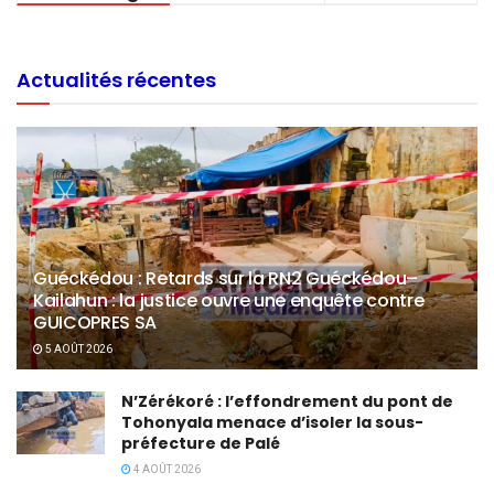
Actualités récentes
Guéckédou : Retards sur la RN2 Guéckédou–
Kailahun : la justice ouvre une enquête contre
GUICOPRES SA
5 AOÛT 2026
N’Zérékoré : l’effondrement du pont de
Tohonyala menace d’isoler la sous-
préfecture de Palé
4 AOÛT 2026