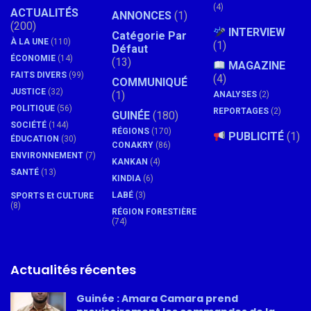
(4)
ACTUALITÉS
ANNONCES
(1)
(200)
INTERVIEW
Catégorie Par
À LA UNE
(110)
(1)
Défaut
ÉCONOMIE
(14)
(13)
MAGAZINE
FAITS DIVERS
(99)
(4)
COMMUNIQUÉ
JUSTICE
(32)
(1)
ANALYSES
(2)
POLITIQUE
(56)
REPORTAGES
(2)
GUINÉE
(180)
SOCIÉTÉ
(144)
RÉGIONS
(170)
PUBLICITÉ
(1)
ÉDUCATION
(30)
CONAKRY
(86)
ENVIRONNEMENT
(7)
KANKAN
(4)
SANTÉ
(13)
KINDIA
(6)
LABÉ
(3)
SPORTS Et CULTURE
(8)
RÉGION FORESTIÈRE
(74)
Actualités récentes
Guinée : Amara Camara prend