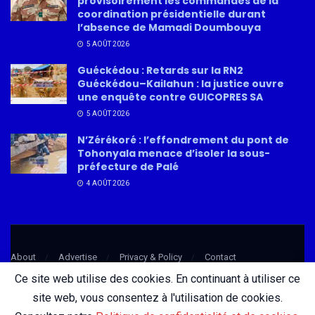
provisoirement les commandes de la
coordination présidentielle durant
l’absence de Mamadi Doumbouya
5 AOÛT 2026
Guéckédou : Retards sur la RN2
Guéckédou–Kailahun : la justice ouvre
une enquête contre GUICOPRES SA
5 AOÛT 2026
N’Zérékoré : l’effondrement du pont de
Tohonyala menace d’isoler la sous-
préfecture de Palé
4 AOÛT 2026
About
Advertise
Privacy & Policy
Contact
Ce site web utilise des cookies. En continuant à utiliser ce
site web, vous consentez à l'utilisation de cookies.
© 2026 AfricatureMedia.com - Tous droits réservés |
Mentions légales
|