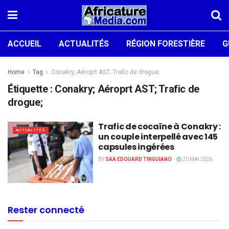
ACCUEIL
ACTUALITÉS
RÉGION FORESTIÈRE
G
Home
Tag
Conakry; Aéroprt AST; Trafic de drogue;
Étiquette :
Conakry; Aéroprt AST; Trafic de
drogue;
Trafic de cocaïne à Conakry :
ACTUALITÉS
un couple interpellé avec 145
capsules ingérées
BY
SAA EDOUARD TINGUIANO
20 MAI 2026
Rester connecté