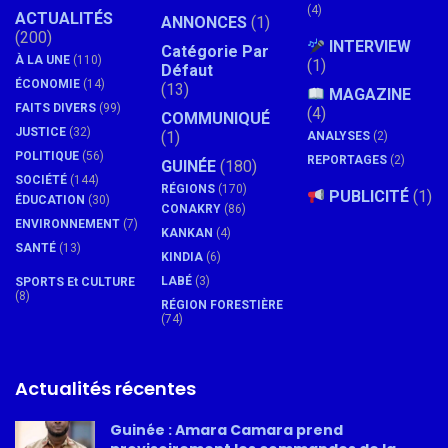
(4)
ACTUALITÉS
ANNONCES
(1)
(200)
INTERVIEW
Catégorie Par
À LA UNE
(110)
(1)
Défaut
ÉCONOMIE
(14)
(13)
MAGAZINE
FAITS DIVERS
(99)
(4)
COMMUNIQUÉ
JUSTICE
(32)
(1)
ANALYSES
(2)
POLITIQUE
(56)
REPORTAGES
(2)
GUINÉE
(180)
SOCIÉTÉ
(144)
RÉGIONS
(170)
PUBLICITÉ
(1)
ÉDUCATION
(30)
CONAKRY
(86)
ENVIRONNEMENT
(7)
KANKAN
(4)
SANTÉ
(13)
KINDIA
(6)
LABÉ
(3)
SPORTS Et CULTURE
(8)
RÉGION FORESTIÈRE
(74)
Actualités récentes
Guinée : Amara Camara prend