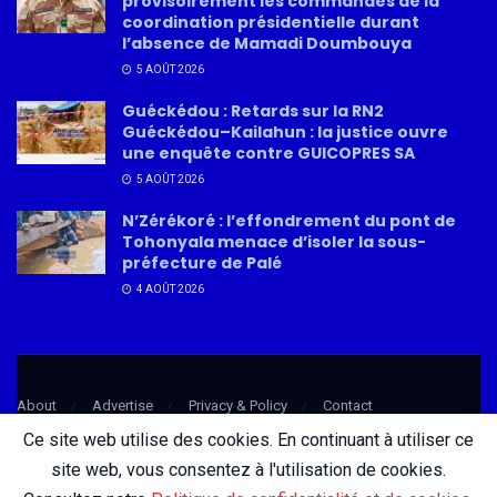
provisoirement les commandes de la
coordination présidentielle durant
l’absence de Mamadi Doumbouya
5 AOÛT 2026
Guéckédou : Retards sur la RN2
Guéckédou–Kailahun : la justice ouvre
une enquête contre GUICOPRES SA
5 AOÛT 2026
N’Zérékoré : l’effondrement du pont de
Tohonyala menace d’isoler la sous-
préfecture de Palé
4 AOÛT 2026
About
Advertise
Privacy & Policy
Contact
Ce site web utilise des cookies. En continuant à utiliser ce
site web, vous consentez à l'utilisation de cookies.
© 2026 AfricatureMedia.com - Tous droits réservés |
Mentions légales
|