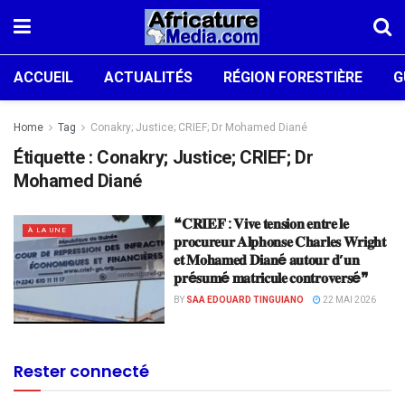
ACCUEIL
ACTUALITÉS
RÉGION FORESTIÈRE
G
Home
Tag
Conakry; Justice; CRIEF; Dr Mohamed Diané
Étiquette :
Conakry; Justice; CRIEF; Dr
Mohamed Diané
❝𝐂𝐑𝐈𝐄𝐅 : 𝐕𝐢𝐯𝐞 𝐭𝐞𝐧𝐬𝐢𝐨𝐧 𝐞𝐧𝐭𝐫𝐞 𝐥𝐞
À LA UNE
𝐩𝐫𝐨𝐜𝐮𝐫𝐞𝐮𝐫 𝐀𝐥𝐩𝐡𝐨𝐧𝐬𝐞 𝐂𝐡𝐚𝐫𝐥𝐞𝐬 𝐖𝐫𝐢𝐠𝐡𝐭
𝐞𝐭 𝐌𝐨𝐡𝐚𝐦𝐞𝐝 𝐃𝐢𝐚𝐧é 𝐚𝐮𝐭𝐨𝐮𝐫 𝐝’𝐮𝐧
𝐩𝐫é𝐬𝐮𝐦é 𝐦𝐚𝐭𝐫𝐢𝐜𝐮𝐥𝐞 𝐜𝐨𝐧𝐭𝐫𝐨𝐯𝐞𝐫𝐬é❞
BY
SAA EDOUARD TINGUIANO
22 MAI 2026
Rester connecté