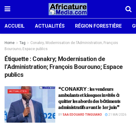
ACCUEIL
ACTUALITÉS
RÉGION FORESTIÈRE
G
Home
Tag
Conakry; Modernisation de l’Administration; François
Bourouno; Espace publics
Étiquette :
Conakry; Modernisation de
l’Administration; François Bourouno; Espace
publics
❝𝗖𝗢𝗡𝗔𝗞𝗥𝗬 : 𝐥𝐞𝐬 𝐯𝐞𝐧𝐝𝐞𝐮𝐫𝐬
ACTUALITÉS
𝐚𝐦𝐛𝐮𝐥𝐚𝐧𝐭𝐬 𝐞𝐭 𝐤𝐢𝐨𝐬𝐪𝐮𝐞𝐬 𝐢𝐧𝐯𝐢𝐭é𝐬 à
𝐪𝐮𝐢𝐭𝐭𝐞𝐫 𝐥𝐞𝐬 𝐚𝐛𝐨𝐫𝐝𝐬 𝐝𝐞𝐬 𝐛â𝐭𝐢𝐦𝐞𝐧𝐭𝐬
𝐚𝐝𝐦𝐢𝐧𝐢𝐬𝐭𝐫𝐚𝐭𝐢𝐟𝐬 𝐚𝐯𝐚𝐧𝐭 𝐥𝐞 𝟏𝐞𝐫 𝐣𝐮𝐢𝐧❞
BY
SAA EDOUARD TINGUIANO
21 MAI 2026