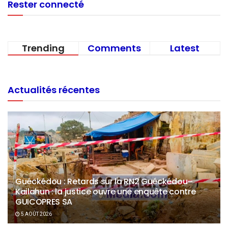
Rester connecté
Trending
Comments
Latest
Actualités récentes
Guéckédou : Retards sur la RN2 Guéckédou–
Kailahun : la justice ouvre une enquête contre
GUICOPRES SA
5 AOÛT 2026