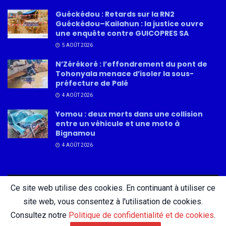
Guéckédou : Retards sur la RN2
Guéckédou–Kailahun : la justice ouvre
une enquête contre GUICOPRES SA
5 AOÛT 2026
N’Zérékoré : l’effondrement du pont de
Tohonyala menace d’isoler la sous-
préfecture de Palé
4 AOÛT 2026
Yomou : deux morts dans une collision
entre un véhicule et une moto à
Bignamou
4 AOÛT 2026
Ce site web utilise des cookies. En continuant à utiliser ce
About
Advertise
Privacy & Policy
Contact
site web, vous consentez à l'utilisation de cookies.
Consultez notre
Politique de confidentialité et de cookies
.