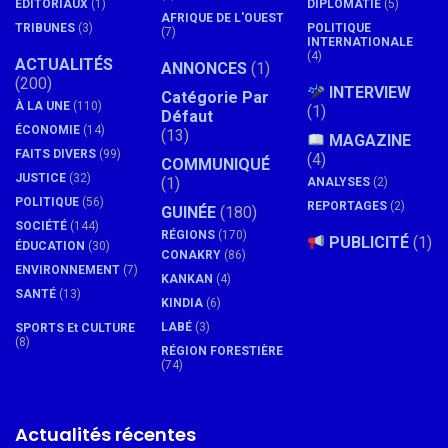
ÉDITORIAUX
(1)
DIPLOMATIE
(5)
AFRIQUE DE L'OUEST
TRIBUNES
(3)
POLITIQUE
(7)
INTERNATIONALE
(4)
ACTUALITÉS
ANNONCES
(1)
(200)
INTERVIEW
Catégorie Par
À LA UNE
(110)
(1)
Défaut
ÉCONOMIE
(14)
(13)
MAGAZINE
FAITS DIVERS
(99)
(4)
COMMUNIQUÉ
JUSTICE
(32)
(1)
ANALYSES
(2)
POLITIQUE
(56)
REPORTAGES
(2)
GUINÉE
(180)
SOCIÉTÉ
(144)
RÉGIONS
(170)
PUBLICITÉ
(1)
ÉDUCATION
(30)
CONAKRY
(86)
ENVIRONNEMENT
(7)
KANKAN
(4)
SANTÉ
(13)
KINDIA
(6)
LABÉ
(3)
SPORTS Et CULTURE
(8)
RÉGION FORESTIÈRE
(74)
Actualités récentes