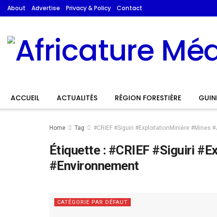
About
Advertise
Privacy & Policy
Contact
ACCUEIL
ACTUALITÉS
RÉGION FORESTIÈRE
GUIN
Home
Tag
#CRIEF #Siguiri #ExploitationMinière #Mines 
Étiquette :
#CRIEF #Siguiri #E
#Environnement
CATÉGORIE PAR DÉFAUT