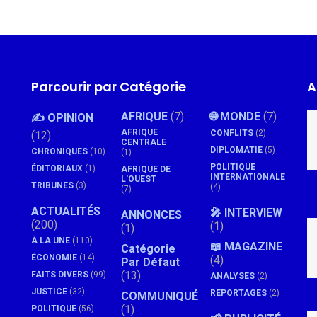
Parcourir par Catégorie
A
AFRIQUE
(7)
🌐 MONDE
(7)
✍️ OPINION
AFRIQUE
CONFLITS
(2)
(12)
CENTRALE
DIPLOMATIE
(5)
CHRONIQUES
(10)
(1)
POLITIQUE
ÉDITORIAUX
(1)
AFRIQUE DE
INTERNATIONALE
L'OUEST
TRIBUNES
(3)
(4)
(7)
ACTUALITÉS
🎤 INTERVIEW
ANNONCES
(200)
(1)
(1)
À LA UNE
(110)
📖 MAGAZINE
Catégorie
ÉCONOMIE
(14)
(4)
Par Défaut
(13)
FAITS DIVERS
(99)
ANALYSES
(2)
JUSTICE
(32)
REPORTAGES
(2)
COMMUNIQUÉ
(1)
POLITIQUE
(56)