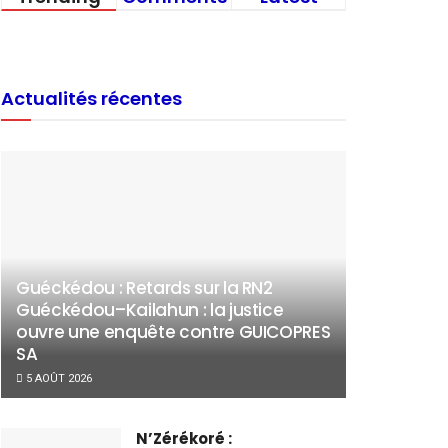
Actualités récentes
Guéckédou : Retards sur la RN2
Guéckédou–Kailahun : la justice
ouvre une enquête contre GUICOPRES
SA
5 AOÛT 2026
N’Zérékoré :