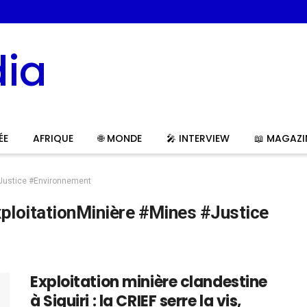
ÉE
AFRIQUE
🌐 MONDE
🎤 INTERVIEW
📖 MAGAZI
#Justice #Environnement
xploitationMinière #Mines #Justice
Exploitation minière clandestine
à Siguiri : la CRIEF serre la vis,