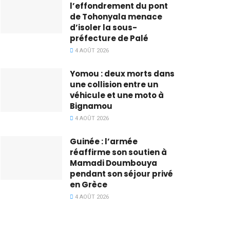
l’effondrement du pont
de Tohonyala menace
d’isoler la sous-
préfecture de Palé
4 AOÛT 2026
Yomou : deux morts dans
une collision entre un
véhicule et une moto à
Bignamou
4 AOÛT 2026
Guinée : l’armée
réaffirme son soutien à
Mamadi Doumbouya
pendant son séjour privé
en Grèce
4 AOÛT 2026