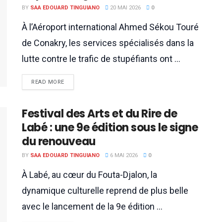
BY
SAA EDOUARD TINGUIANO
20 MAI 2026
0
À l’Aéroport international Ahmed Sékou Touré
de Conakry, les services spécialisés dans la
lutte contre le trafic de stupéfiants ont ...
READ MORE
Festival des Arts et du Rire de
Labé : une 9e édition sous le signe
du renouveau
BY
SAA EDOUARD TINGUIANO
6 MAI 2026
0
À Labé, au cœur du Fouta-Djalon, la
dynamique culturelle reprend de plus belle
avec le lancement de la 9e édition ...