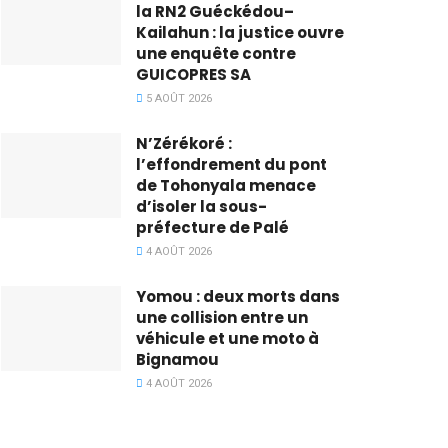
la RN2 Guéckédou–
Kailahun : la justice ouvre
une enquête contre
GUICOPRES SA
5 AOÛT 2026
N’Zérékoré :
l’effondrement du pont
de Tohonyala menace
d’isoler la sous-
préfecture de Palé
4 AOÛT 2026
Yomou : deux morts dans
une collision entre un
véhicule et une moto à
Bignamou
4 AOÛT 2026