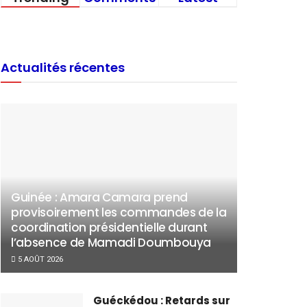
Actualités récentes
Guinée : Amara Camara prend
provisoirement les commandes de la
coordination présidentielle durant
l’absence de Mamadi Doumbouya
5 AOÛT 2026
Guéckédou : Retards sur