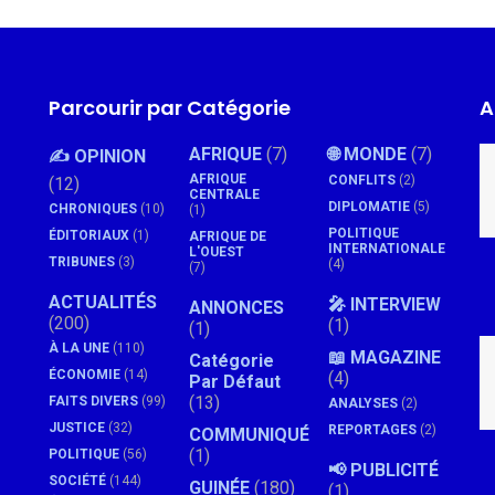
Parcourir par Catégorie
A
AFRIQUE
(7)
🌐 MONDE
(7)
✍️ OPINION
AFRIQUE
CONFLITS
(2)
(12)
CENTRALE
DIPLOMATIE
(5)
CHRONIQUES
(10)
(1)
POLITIQUE
ÉDITORIAUX
(1)
AFRIQUE DE
INTERNATIONALE
L'OUEST
TRIBUNES
(3)
(4)
(7)
ACTUALITÉS
🎤 INTERVIEW
ANNONCES
(200)
(1)
(1)
À LA UNE
(110)
📖 MAGAZINE
Catégorie
ÉCONOMIE
(14)
(4)
Par Défaut
(13)
FAITS DIVERS
(99)
ANALYSES
(2)
JUSTICE
(32)
REPORTAGES
(2)
COMMUNIQUÉ
(1)
POLITIQUE
(56)
📢 PUBLICITÉ
SOCIÉTÉ
(144)
GUINÉE
(180)
(1)