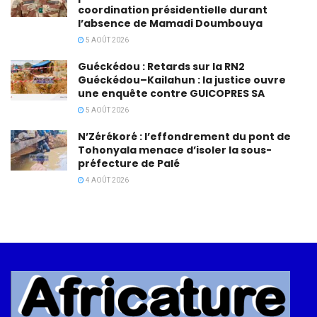
coordination présidentielle durant
l’absence de Mamadi Doumbouya
5 AOÛT 2026
Guéckédou : Retards sur la RN2
Guéckédou–Kailahun : la justice ouvre
une enquête contre GUICOPRES SA
5 AOÛT 2026
N’Zérékoré : l’effondrement du pont de
Tohonyala menace d’isoler la sous-
préfecture de Palé
4 AOÛT 2026