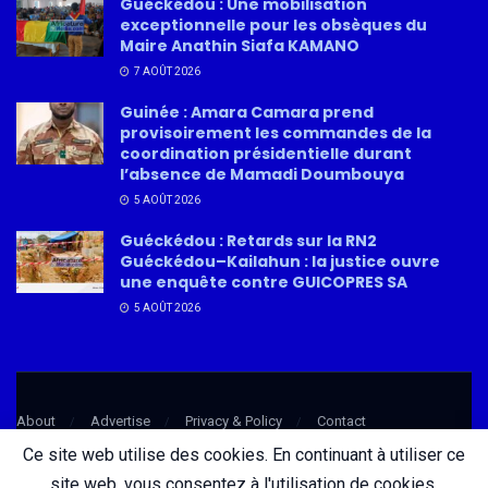
Guéckédou : Une mobilisation
exceptionnelle pour les obsèques du
Maire Anathin Siafa KAMANO
7 AOÛT 2026
Guinée : Amara Camara prend
provisoirement les commandes de la
coordination présidentielle durant
l’absence de Mamadi Doumbouya
5 AOÛT 2026
Guéckédou : Retards sur la RN2
Guéckédou–Kailahun : la justice ouvre
une enquête contre GUICOPRES SA
5 AOÛT 2026
About
Advertise
Privacy & Policy
Contact
Ce site web utilise des cookies. En continuant à utiliser ce
site web, vous consentez à l'utilisation de cookies.