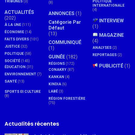
TRIBUNES
(3)
POLITIQUE
(8)
INTERNATIONALE
(4)
ACTUALITÉS
ANNONCES
(1)
(202)
INTERVIEW
Catégorie Par
À LA UNE
(111)
(1)
Défaut
ÉCONOMIE
(14)
(13)
MAGAZINE
FAITS DIVERS
(101)
(4)
COMMUNIQUÉ
JUSTICE
(32)
(1)
ANALYSES
(2)
POLITIQUE
(58)
REPORTAGES
(2)
GUINÉE
(182)
SOCIÉTÉ
(145)
RÉGIONS
(172)
PUBLICITÉ
(1)
ÉDUCATION
(31)
CONAKRY
(87)
ENVIRONNEMENT
(7)
KANKAN
(4)
SANTÉ
(13)
KINDIA
(6)
LABÉ
(3)
SPORTS Et CULTURE
(8)
RÉGION FORESTIÈRE
(75)
Actualités récentes