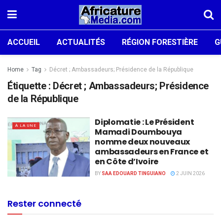
ACCUEIL
ACTUALITÉS
RÉGION FORESTIÈRE
G
Home
Tag
Décret ; Ambassadeurs; Présidence de la République
Étiquette :
Décret ; Ambassadeurs; Présidence
de la République
Diplomatie : Le Président
À LA UNE
Mamadi Doumbouya
nomme deux nouveaux
ambassadeurs en France et
en Côte d’Ivoire
BY
SAA EDOUARD TINGUIANO
2 JUIN 2026
Rester connecté