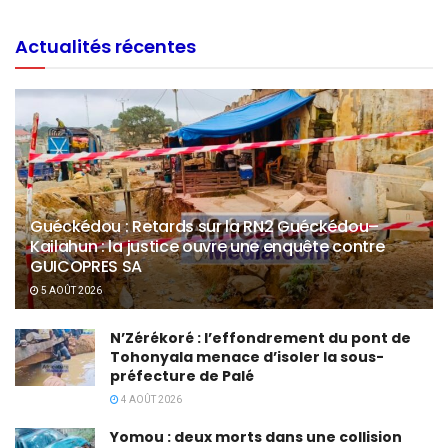
Actualités récentes
Guéckédou : Retards sur la RN2 Guéckédou–
Kailahun : la justice ouvre une enquête contre
GUICOPRES SA
5 AOÛT 2026
N’Zérékoré : l’effondrement du pont de
Tohonyala menace d’isoler la sous-
préfecture de Palé
4 AOÛT 2026
Yomou : deux morts dans une collision