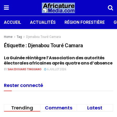
ACCUEIL
ACTUALITÉS
RÉGION FORESTIÈRE
G
Home
Tag
Djenabou Touré Camara
Étiquette :
Djenabou Touré Camara
La Guinée réintègre l’Association des autorités
ACTUALITÉS
électorales africaines après quatre ans d’absence
BY
SAA EDOUARD TINGUIANO
6 JUILLET 2026
Rester connecté
Trending
Comments
Latest