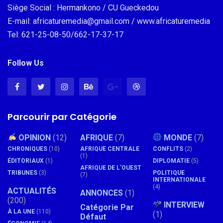
Siège Social : Hermankono / CU Gueckedou
E-mail: africaturemedia@gmail.com / www.africaturemedia
Tel: 621-25-08-50/662-17-37-17
Follow Us
Parcourir par Catégorie
OPINION
(12)
AFRIQUE
(7)
MONDE
(7)
CHRONIQUES
(10)
AFRIQUE CENTRALE
CONFLITS
(2)
(1)
ÉDITORIAUX
(1)
DIPLOMATIE
(5)
AFRIQUE DE L'OUEST
TRIBUNES
(3)
POLITIQUE
(7)
INTERNATIONALE
(4)
ACTUALITÉS
ANNONCES
(1)
(200)
INTERVIEW
Catégorie Par
À LA UNE
(110)
(1)
Défaut