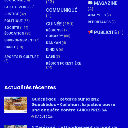
ÉCONOMIE
(14)
(13)
MAGAZINE
FAITS DIVERS
(99)
(4)
COMMUNIQUÉ
JUSTICE
(32)
(1)
ANALYSES
(2)
POLITIQUE
(56)
REPORTAGES
(2)
GUINÉE
(180)
SOCIÉTÉ
(144)
RÉGIONS
(170)
PUBLICITÉ
(1)
ÉDUCATION
(30)
CONAKRY
(86)
ENVIRONNEMENT
(7)
KANKAN
(4)
SANTÉ
(13)
KINDIA
(6)
LABÉ
(3)
SPORTS Et CULTURE
(8)
RÉGION FORESTIÈRE
(74)
Actualités récentes
Guéckédou : Retards sur la RN2
Guéckédou–Kailahun : la justice ouvre
une enquête contre GUICOPRES SA
5 AOÛT 2026
N’Zérékoré : l’effondrement du pont de