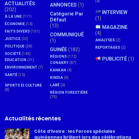
(4)
ACTUALITÉS
ANNONCES
(1)
(202)
INTERVIEW
Catégorie Par
À LA UNE
(111)
(1)
Défaut
ÉCONOMIE
(14)
(13)
MAGAZINE
FAITS DIVERS
(101)
(4)
COMMUNIQUÉ
JUSTICE
(32)
(1)
ANALYSES
(2)
POLITIQUE
(58)
REPORTAGES
(2)
GUINÉE
(182)
SOCIÉTÉ
(145)
RÉGIONS
(172)
PUBLICITÉ
(1)
ÉDUCATION
(31)
CONAKRY
(87)
ENVIRONNEMENT
(7)
KANKAN
(4)
SANTÉ
(13)
KINDIA
(6)
LABÉ
(3)
SPORTS Et CULTURE
(8)
RÉGION FORESTIÈRE
(75)
Actualités récentes
Côte d’Ivoire : les Forces spéciales
guinéennes brillent lors des célébrations