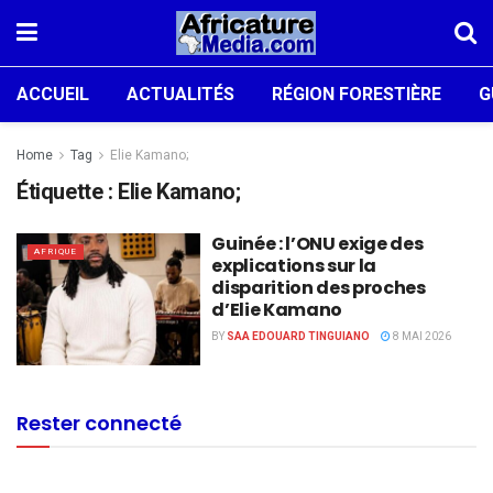
ACCUEIL
ACTUALITÉS
RÉGION FORESTIÈRE
G
Home
Tag
Elie Kamano;
Étiquette :
Elie Kamano;
Guinée : l’ONU exige des
AFRIQUE
explications sur la
disparition des proches
d’Elie Kamano
BY
SAA EDOUARD TINGUIANO
8 MAI 2026
Rester connecté