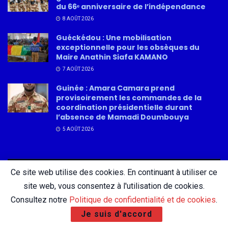
du 66ᵉ anniversaire de l’indépendance
8 AOÛT 2026
Guéckédou : Une mobilisation
exceptionnelle pour les obsèques du
Maire Anathin Siafa KAMANO
7 AOÛT 2026
Guinée : Amara Camara prend
provisoirement les commandes de la
coordination présidentielle durant
l’absence de Mamadi Doumbouya
5 AOÛT 2026
Ce site web utilise des cookies. En continuant à utiliser ce
About
Advertise
Privacy & Policy
Contact
site web, vous consentez à l'utilisation de cookies.
Consultez notre
Politique de confidentialité et de cookies
.
Je suis d'accord
© 2026 AfricatureMedia.com - Tous droits réservés |
Mentions légales
|