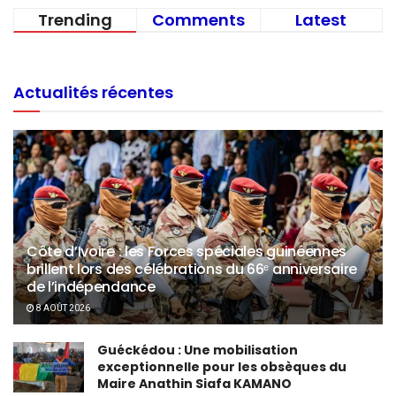
Trending
Comments
Latest
Actualités récentes
Côte d’Ivoire : les Forces spéciales guinéennes
brillent lors des célébrations du 66ᵉ anniversaire
de l’indépendance
8 AOÛT 2026
Guéckédou : Une mobilisation
exceptionnelle pour les obsèques du
Maire Anathin Siafa KAMANO