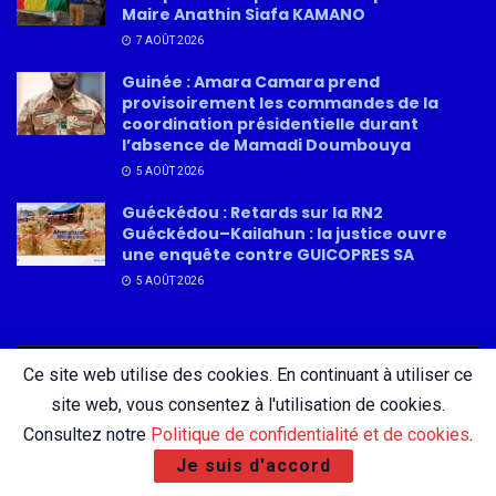
Maire Anathin Siafa KAMANO
7 AOÛT 2026
Guinée : Amara Camara prend
provisoirement les commandes de la
coordination présidentielle durant
l’absence de Mamadi Doumbouya
5 AOÛT 2026
Guéckédou : Retards sur la RN2
Guéckédou–Kailahun : la justice ouvre
une enquête contre GUICOPRES SA
5 AOÛT 2026
Ce site web utilise des cookies. En continuant à utiliser ce
About
Advertise
Privacy & Policy
Contact
site web, vous consentez à l'utilisation de cookies.
Consultez notre
Politique de confidentialité et de cookies
.
Je suis d'accord
© 2026 AfricatureMedia.com - Tous droits réservés |
Mentions légales
|