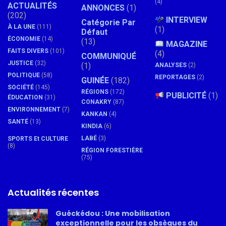
(4)
ACTUALITÉS
ANNONCES
(1)
(202)
INTERVIEW
Catégorie Par
À LA UNE
(111)
(1)
Défaut
ÉCONOMIE
(14)
(13)
MAGAZINE
FAITS DIVERS
(101)
(4)
COMMUNIQUÉ
JUSTICE
(32)
(1)
ANALYSES
(2)
POLITIQUE
(58)
REPORTAGES
(2)
GUINÉE
(182)
SOCIÉTÉ
(145)
RÉGIONS
(172)
PUBLICITÉ
(1)
ÉDUCATION
(31)
CONAKRY
(87)
ENVIRONNEMENT
(7)
KANKAN
(4)
SANTÉ
(13)
KINDIA
(6)
LABÉ
(3)
SPORTS Et CULTURE
(8)
RÉGION FORESTIÈRE
(75)
Actualités récentes
Guéckédou : Une mobilisation
exceptionnelle pour les obsèques du