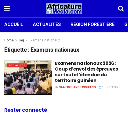
ACCUEIL
ACTUALITÉS
RÉGION FORESTIÈRE
G
Home
Tag
Examens nationaux
Étiquette :
Examens nationaux
Examens nationaux 2026 :
ACTUALITÉS
Coup d’envoi des épreuves
sur toute l’étendue du
territoire guinéen
BY
SAA EDOUARD TINGUIANO
18 JUIN 2026
Rester connecté