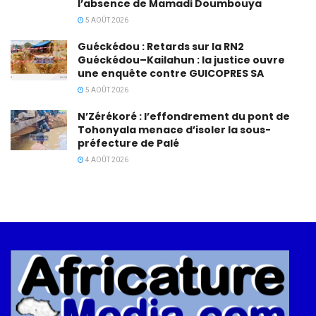
l’absence de Mamadi Doumbouya
5 AOÛT 2026
Guéckédou : Retards sur la RN2
Guéckédou–Kailahun : la justice ouvre
une enquête contre GUICOPRES SA
5 AOÛT 2026
N’Zérékoré : l’effondrement du pont de
Tohonyala menace d’isoler la sous-
préfecture de Palé
4 AOÛT 2026