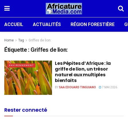
ACCUEIL
ACTUALITÉS
RÉGION FORESTIÈRE
G
Home
Tag
Griffes de lion:
Étiquette :
Griffes de lion:
Les Pépites d’Afrique : la
ENVIRONNEMENT
griffe de lion, un trésor
naturel aux multiples
bienfaits
BY
SAA EDOUARD TINGUIANO
7 MAI 2026
Rester connecté