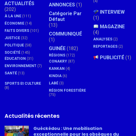
(4)
ACTUALITÉS
ANNONCES
(1)
(202)
INTERVIEW
Catégorie Par
À LA UNE
(111)
(1)
Défaut
ÉCONOMIE
(14)
(13)
MAGAZINE
FAITS DIVERS
(101)
(4)
COMMUNIQUÉ
JUSTICE
(32)
(1)
ANALYSES
(2)
POLITIQUE
(58)
REPORTAGES
(2)
GUINÉE
(182)
SOCIÉTÉ
(145)
RÉGIONS
(172)
PUBLICITÉ
(1)
ÉDUCATION
(31)
CONAKRY
(87)
ENVIRONNEMENT
(7)
KANKAN
(4)
SANTÉ
(13)
KINDIA
(6)
LABÉ
(3)
SPORTS Et CULTURE
(8)
RÉGION FORESTIÈRE
(75)
Actualités récentes
Guéckédou : Une mobilisation
exceptionnelle pour les obsèques du