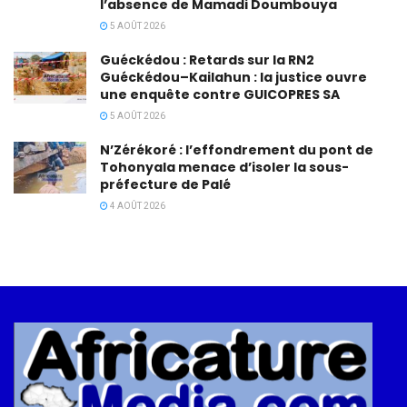
l’absence de Mamadi Doumbouya
5 AOÛT 2026
Guéckédou : Retards sur la RN2
Guéckédou–Kailahun : la justice ouvre
une enquête contre GUICOPRES SA
5 AOÛT 2026
N’Zérékoré : l’effondrement du pont de
Tohonyala menace d’isoler la sous-
préfecture de Palé
4 AOÛT 2026