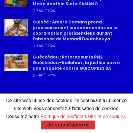
Maire Anathin Siafa KAMANO
7 AOÛT 2026
Guinée : Amara Camara prend
provisoirement les commandes de la
coordination présidentielle durant
l’absence de Mamadi Doumbouya
5 AOÛT 2026
Guéckédou : Retards sur la RN2
Guéckédou–Kailahun : la justice ouvre
une enquête contre GUICOPRES SA
5 AOÛT 2026
Ce site web utilise des cookies. En continuant à utiliser ce
About
Advertise
Privacy & Policy
Contact
site web, vous consentez à l'utilisation de cookies.
Consultez notre
Politique de confidentialité et de cookies
.
Je suis d'accord
© 2026 AfricatureMedia.com - Tous droits réservés |
Mentions légales
|