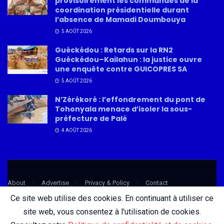
provisoirement les commandes de la
coordination présidentielle durant
l’absence de Mamadi Doumbouya
5 AOÛT 2026
Guéckédou : Retards sur la RN2
Guéckédou–Kailahun : la justice ouvre
une enquête contre GUICOPRES SA
5 AOÛT 2026
N’Zérékoré : l’effondrement du pont de
Tohonyala menace d’isoler la sous-
préfecture de Palé
4 AOÛT 2026
About
Advertise
Privacy & Policy
Contact
Ce site web utilise des cookies. En continuant à utiliser ce
site web, vous consentez à l'utilisation de cookies.
© 2026 AfricatureMedia.com - Tous droits réservés |
Mentions légales
|