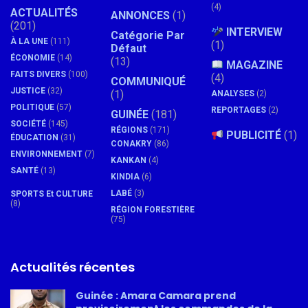
(4)
ACTUALITÉS
ANNONCES
(1)
(201)
INTERVIEW
Catégorie Par
À LA UNE
(111)
(1)
Défaut
ÉCONOMIE
(14)
(13)
MAGAZINE
FAITS DIVERS
(100)
(4)
COMMUNIQUÉ
JUSTICE
(32)
(1)
ANALYSES
(2)
POLITIQUE
(57)
REPORTAGES
(2)
GUINÉE
(181)
SOCIÉTÉ
(145)
RÉGIONS
(171)
PUBLICITÉ
(1)
ÉDUCATION
(31)
CONAKRY
(86)
ENVIRONNEMENT
(7)
KANKAN
(4)
SANTÉ
(13)
KINDIA
(6)
LABÉ
(3)
SPORTS Et CULTURE
(8)
RÉGION FORESTIÈRE
(75)
Actualités récentes
Guinée : Amara Camara prend