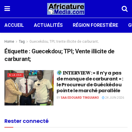
ACCUEIL
ACTUALITÉS
RÉGION FORESTIÈRE
G
Home
Tag
Guecekdou; TPI; Vente illicite de carburant;
Étiquette :
Guecekdou; TPI; Vente illicite de
carburant;
𝐈𝐍𝐓𝐄𝐑𝐕𝐈𝐄𝐖 : « Il n’y a pas
À LA UNE
de manque de carburant » :
le Procureur de Guéckédou
pointe le marché parallèle
BY
SAA EDOUARD TINGUIANO
24 JUIN 2026
Rester connecté