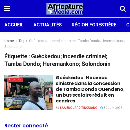
ACCUEIL
ACTUALITÉS
RÉGION FORESTIÈRE
G
Home
Tag
Guéckedou; Incendie criminel; Tamba Dondo; Heremankono;
Solondonin
Étiquette :
Guéckedou; Incendie criminel;
Tamba Dondo; Heremankono; Solondonin
Guéckédou : Nouveau
À LA UNE
sinistre dans la concession
de Tamba Dondo Ouendeno,
un bus scolaire réduit en
cendres
BY
SAA EDOUARD TINGUIANO
30 JUIN 2026
Rester connecté