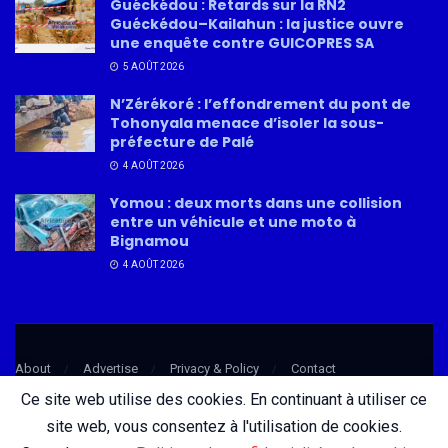
Guéckédou : Retards sur la RN2
Guéckédou–Kailahun : la justice ouvre
une enquête contre GUICOPRES SA
5 AOÛT 2026
N’Zérékoré : l’effondrement du pont de
Tohonyala menace d’isoler la sous-
préfecture de Palé
4 AOÛT 2026
Yomou : deux morts dans une collision
entre un véhicule et une moto à
Bignamou
4 AOÛT 2026
About
Advertise
Privacy & Policy
Contact
Ce site web utilise des cookies. En continuant à utiliser ce
site web, vous consentez à l'utilisation de cookies.
© 2026 AfricatureMedia.com - Tous droits réservés |
Mentions légales
|