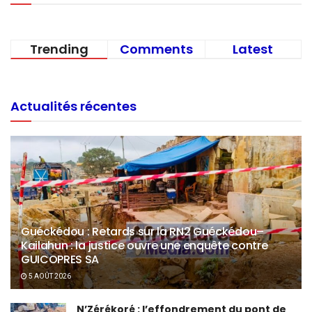
Trending
Comments
Latest
Actualités récentes
Guéckédou : Retards sur la RN2 Guéckédou–
Kailahun : la justice ouvre une enquête contre
GUICOPRES SA
5 AOÛT 2026
N’Zérékoré : l’effondrement du pont de