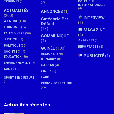
TRIBUNES
(3)
POLITIQUE
(7)
INTERNATIONALE
(4)
ACTUALITÉS
ANNONCES
(1)
(200)
INTERVIEW
Catégorie Par
À LA UNE
(110)
(1)
Défaut
ÉCONOMIE
(14)
(13)
MAGAZINE
FAITS DIVERS
(99)
(4)
COMMUNIQUÉ
JUSTICE
(32)
(1)
ANALYSES
(2)
POLITIQUE
(56)
REPORTAGES
(2)
GUINÉE
(180)
SOCIÉTÉ
(144)
RÉGIONS
(170)
PUBLICITÉ
(1)
ÉDUCATION
(30)
CONAKRY
(86)
ENVIRONNEMENT
(7)
KANKAN
(4)
SANTÉ
(13)
KINDIA
(6)
LABÉ
(3)
SPORTS Et CULTURE
(8)
RÉGION FORESTIÈRE
(74)
Actualités récentes