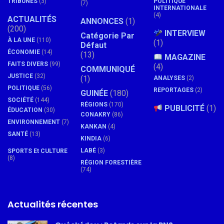
TRIBUNES
(3)
POLITIQUE
(7)
INTERNATIONALE
(4)
ACTUALITÉS
ANNONCES
(1)
(200)
INTERVIEW
Catégorie Par
À LA UNE
(110)
(1)
Défaut
ÉCONOMIE
(14)
(13)
MAGAZINE
FAITS DIVERS
(99)
(4)
COMMUNIQUÉ
JUSTICE
(32)
(1)
ANALYSES
(2)
POLITIQUE
(56)
REPORTAGES
(2)
GUINÉE
(180)
SOCIÉTÉ
(144)
RÉGIONS
(170)
PUBLICITÉ
(1)
ÉDUCATION
(30)
CONAKRY
(86)
ENVIRONNEMENT
(7)
KANKAN
(4)
SANTÉ
(13)
KINDIA
(6)
LABÉ
(3)
SPORTS Et CULTURE
(8)
RÉGION FORESTIÈRE
(74)
Actualités récentes