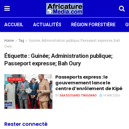
ACCUEIL
ACTUALITÉS
RÉGION FORESTIÈRE
G
Home
Tag
Guinée; Administration publique; Passeport expresse; Bah
Oury
Étiquette :
Guinée; Administration publique;
Passeport expresse; Bah Oury
Passeports express : le
À LA UNE
gouvernement lance le
centre d’enrôlement de Kipé
BY
SAA EDOUARD TINGUIANO
14 MAI 2026
Rester connecté