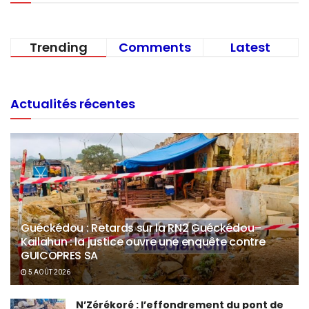
Trending
Comments
Latest
Actualités récentes
Guéckédou : Retards sur la RN2 Guéckédou–
Kailahun : la justice ouvre une enquête contre
GUICOPRES SA
5 AOÛT 2026
N’Zérékoré : l’effondrement du pont de