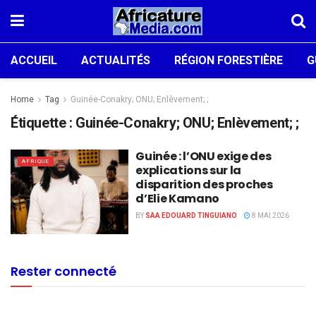
ACCUEIL
ACTUALITÉS
RÉGION FORESTIÈRE
G
Home
Tag
Guinée-Conakry; ONU; Enlèvement; ;
Étiquette :
Guinée-Conakry; ONU; Enlèvement; ;
Guinée : l’ONU exige des
AFRIQUE
explications sur la
disparition des proches
d’Elie Kamano
BY
SAA EDOUARD TINGUIANO
8 MAI 2026
Rester connecté