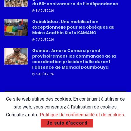
du 66ᵉ anniversaire de l’indépendance
8 AOÛT 2026
Guéckédou : Une mobilisation
exceptionnelle pour les obsèques du
Maire Anathin Siafa KAMANO
7 AOÛT 2026
Guinée : Amara Camara prend
provisoirement les commandes de la
coordination présidentielle durant
l’absence de Mamadi Doumbouya
5 AOÛT 2026
Ce site web utilise des cookies. En continuant à utiliser ce
About
Advertise
Privacy & Policy
Contact
site web, vous consentez à l'utilisation de cookies.
Consultez notre
Politique de confidentialité et de cookies
.
Je suis d'accord
© 2026 AfricatureMedia.com - Tous droits réservés |
Mentions légales
|