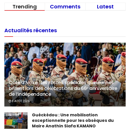
Trending
Comments
Latest
Actualités récentes
Côte d’Ivoire : les Forces spéciales guinéennes
brillent lors des célébrations du 66ᵉ anniversaire
de l’indépendance
8 AOÛT 2026
Guéckédou : Une mobilisation
exceptionnelle pour les obsèques du
Maire Anathin Siafa KAMANO