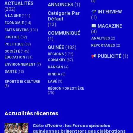
(4)
ACTUALITÉS
ANNONCES
(1)
(202)
INTERVIEW
Catégorie Par
À LA UNE
(111)
(1)
Défaut
ÉCONOMIE
(14)
(13)
MAGAZINE
FAITS DIVERS
(101)
(4)
COMMUNIQUÉ
JUSTICE
(32)
(1)
ANALYSES
(2)
POLITIQUE
(58)
REPORTAGES
(2)
GUINÉE
(182)
SOCIÉTÉ
(145)
RÉGIONS
(172)
PUBLICITÉ
(1)
ÉDUCATION
(31)
CONAKRY
(87)
ENVIRONNEMENT
(7)
KANKAN
(4)
SANTÉ
(13)
KINDIA
(6)
LABÉ
(3)
SPORTS Et CULTURE
(8)
RÉGION FORESTIÈRE
(75)
Actualités récentes
Côte d’Ivoire : les Forces spéciales
guinéennes brillent lors des célébrations