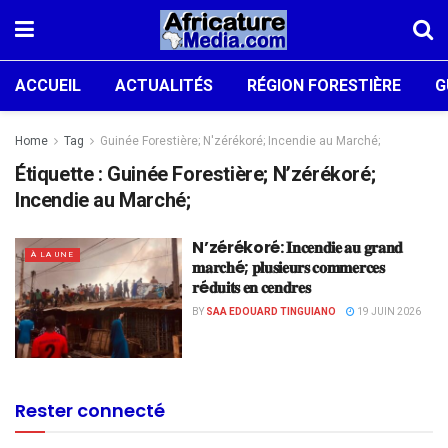
ACCUEIL
ACTUALITÉS
RÉGION FORESTIÈRE
G
Home
Tag
Guinée Forestière; N'zérékoré; Incendie au Marché;
Étiquette :
Guinée Forestière; N’zérékoré;
Incendie au Marché;
N’zérékoré: 𝐈𝐧𝐜𝐞𝐧𝐝𝐢𝐞 𝐚𝐮 𝐠𝐫𝐚𝐧𝐝
À LA UNE
𝐦𝐚𝐫𝐜𝐡é; 𝐩𝐥𝐮𝐬𝐢𝐞𝐮𝐫𝐬 𝐜𝐨𝐦𝐦𝐞𝐫𝐜𝐞𝐬
𝐫é𝐝𝐮𝐢𝐭𝐬 𝐞𝐧 𝐜𝐞𝐧𝐝𝐫𝐞𝐬
BY
SAA EDOUARD TINGUIANO
19 JUIN 2026
Rester connecté