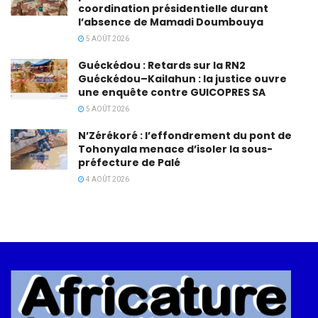
coordination présidentielle durant
l’absence de Mamadi Doumbouya
5 AOÛT 2026
Guéckédou : Retards sur la RN2
Guéckédou–Kailahun : la justice ouvre
une enquête contre GUICOPRES SA
5 AOÛT 2026
N’Zérékoré : l’effondrement du pont de
Tohonyala menace d’isoler la sous-
préfecture de Palé
4 AOÛT 2026