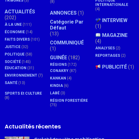
TRIBUNES
(3)
POLITIQUE
(8)
INTERNATIONALE
(4)
ACTUALITÉS
ANNONCES
(1)
(202)
INTERVIEW
Catégorie Par
À LA UNE
(111)
(1)
Défaut
ÉCONOMIE
(14)
(13)
MAGAZINE
FAITS DIVERS
(101)
(4)
COMMUNIQUÉ
JUSTICE
(32)
(1)
ANALYSES
(2)
POLITIQUE
(58)
REPORTAGES
(2)
GUINÉE
(182)
SOCIÉTÉ
(145)
RÉGIONS
(172)
PUBLICITÉ
(1)
ÉDUCATION
(31)
CONAKRY
(87)
ENVIRONNEMENT
(7)
KANKAN
(4)
SANTÉ
(13)
KINDIA
(6)
LABÉ
(3)
SPORTS Et CULTURE
(8)
RÉGION FORESTIÈRE
(75)
Actualités récentes