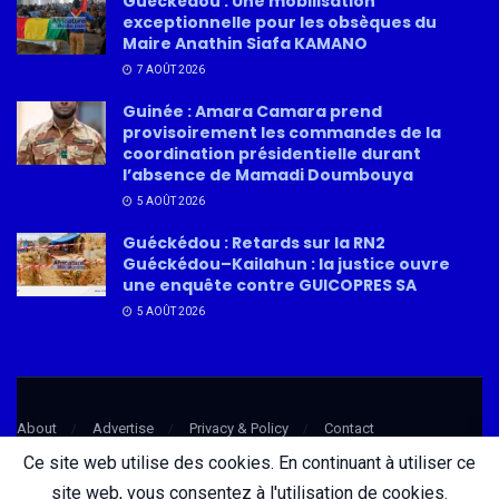
Guéckédou : Une mobilisation
exceptionnelle pour les obsèques du
Maire Anathin Siafa KAMANO
7 AOÛT 2026
Guinée : Amara Camara prend
provisoirement les commandes de la
coordination présidentielle durant
l’absence de Mamadi Doumbouya
5 AOÛT 2026
Guéckédou : Retards sur la RN2
Guéckédou–Kailahun : la justice ouvre
une enquête contre GUICOPRES SA
5 AOÛT 2026
About
Advertise
Privacy & Policy
Contact
Ce site web utilise des cookies. En continuant à utiliser ce
site web, vous consentez à l'utilisation de cookies.