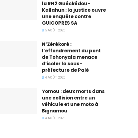
la RN2 Guéckédou–
Kailahun : la justice ouvre
une enquête contre
GUICOPRES SA
5 AOÛT 2026
N’Zérékoré :
l’effondrement du pont
de Tohonyala menace
d’isoler la sous-
préfecture de Palé
4 AOÛT 2026
Yomou : deux morts dans
une collision entre un
véhicule et une moto à
Bignamou
4 AOÛT 2026