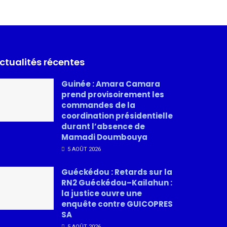
ctualités récentes
Guinée : Amara Camara
prend provisoirement les
commandes de la
coordination présidentielle
durant l’absence de
Mamadi Doumbouya
5 AOÛT 2026
Guéckédou : Retards sur la
RN2 Guéckédou–Kailahun :
la justice ouvre une
enquête contre GUICOPRES
SA
5 AOÛT 2026