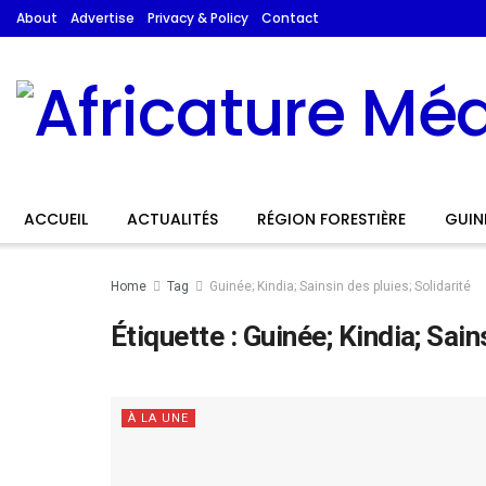
About
Advertise
Privacy & Policy
Contact
ACCUEIL
ACTUALITÉS
RÉGION FORESTIÈRE
GUIN
Home
Tag
Guinée; Kindia; Sainsin des pluies; Solidarité
Étiquette :
Guinée; Kindia; Sain
À LA UNE