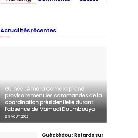
Actualités récentes
Guinée : Amara Camara prend
provisoirement les commandes de la
coordination présidentielle durant
l’absence de Mamadi Doumbouya
5 AOÛT 2026
Guéckédou : Retards sur