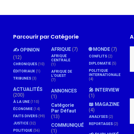
Parcourir par Catégorie
A
AFRIQUE
(7)
🌐 MONDE
(7)
✍️ OPINION
AFRIQUE
CONFLITS
(2)
(12)
CENTRALE
DIPLOMATIE
(5)
CHRONIQUES
(10)
(1)
POLITIQUE
ÉDITORIAUX
(1)
AFRIQUE DE
INTERNATIONALE
L'OUEST
TRIBUNES
(3)
(4)
(7)
ACTUALITÉS
🎤 INTERVIEW
ANNONCES
(200)
(1)
(1)
À LA UNE
(110)
📖 MAGAZINE
Catégorie
ÉCONOMIE
(14)
(4)
Par Défaut
(13)
FAITS DIVERS
(99)
ANALYSES
(2)
JUSTICE
(32)
REPORTAGES
(2)
COMMUNIQUÉ
(1)
POLITIQUE
(56)