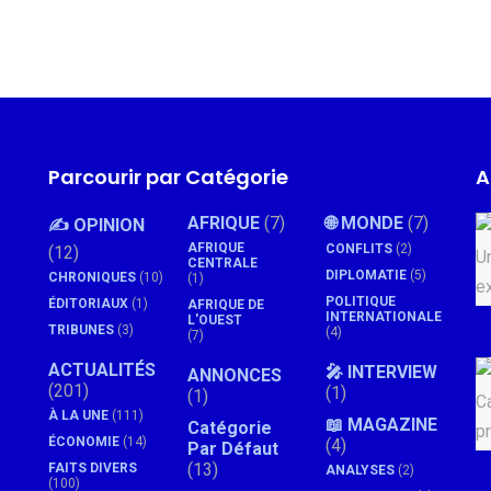
Parcourir par Catégorie
A
AFRIQUE
(7)
🌐 MONDE
(7)
✍️ OPINION
AFRIQUE
CONFLITS
(2)
(12)
CENTRALE
DIPLOMATIE
(5)
CHRONIQUES
(10)
(1)
POLITIQUE
ÉDITORIAUX
(1)
AFRIQUE DE
INTERNATIONALE
L'OUEST
TRIBUNES
(3)
(4)
(7)
ACTUALITÉS
🎤 INTERVIEW
ANNONCES
(201)
(1)
(1)
À LA UNE
(111)
📖 MAGAZINE
Catégorie
ÉCONOMIE
(14)
(4)
Par Défaut
(13)
FAITS DIVERS
ANALYSES
(2)
(100)