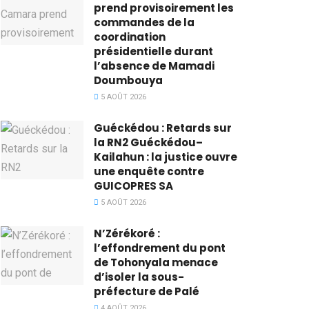
prend provisoirement les
commandes de la
coordination
présidentielle durant
l’absence de Mamadi
Doumbouya
5 AOÛT 2026
Guéckédou : Retards sur
la RN2 Guéckédou–
Kailahun : la justice ouvre
une enquête contre
GUICOPRES SA
5 AOÛT 2026
N’Zérékoré :
l’effondrement du pont
de Tohonyala menace
d’isoler la sous-
préfecture de Palé
4 AOÛT 2026