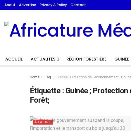
About
Advertise
Privacy & Policy
Contact
ACCUEIL
ACTUALITÉS
RÉGION FORESTIÈRE
GUINÉE
Home
Tag
Guinée ; Protection de l’environnement ; Coupe 
Étiquette :
Guinée ; Protection 
Forêt;
À LA UNE