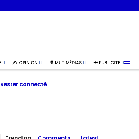
E
✍️ OPINION
🎥 MUTIMÉDIAS
📢 PUBLICITÉ
Rester connecté
Trending
Comments
Latest