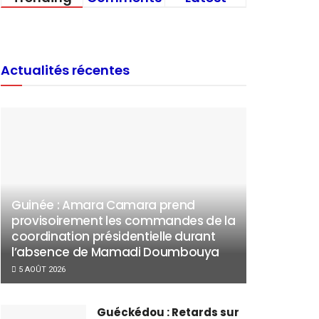
Actualités récentes
Guinée : Amara Camara prend
provisoirement les commandes de la
coordination présidentielle durant
l’absence de Mamadi Doumbouya
5 AOÛT 2026
Guéckédou : Retards sur