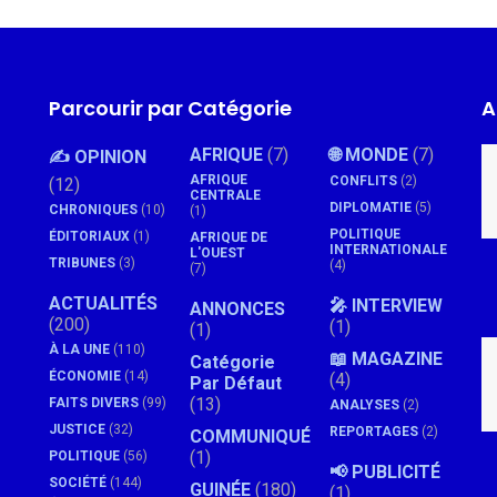
Parcourir par Catégorie
A
AFRIQUE
(7)
🌐 MONDE
(7)
✍️ OPINION
AFRIQUE
CONFLITS
(2)
(12)
CENTRALE
DIPLOMATIE
(5)
CHRONIQUES
(10)
(1)
POLITIQUE
ÉDITORIAUX
(1)
AFRIQUE DE
INTERNATIONALE
L'OUEST
TRIBUNES
(3)
(4)
(7)
ACTUALITÉS
🎤 INTERVIEW
ANNONCES
(200)
(1)
(1)
À LA UNE
(110)
📖 MAGAZINE
Catégorie
ÉCONOMIE
(14)
(4)
Par Défaut
(13)
FAITS DIVERS
(99)
ANALYSES
(2)
JUSTICE
(32)
REPORTAGES
(2)
COMMUNIQUÉ
(1)
POLITIQUE
(56)
📢 PUBLICITÉ
SOCIÉTÉ
(144)
GUINÉE
(180)
(1)