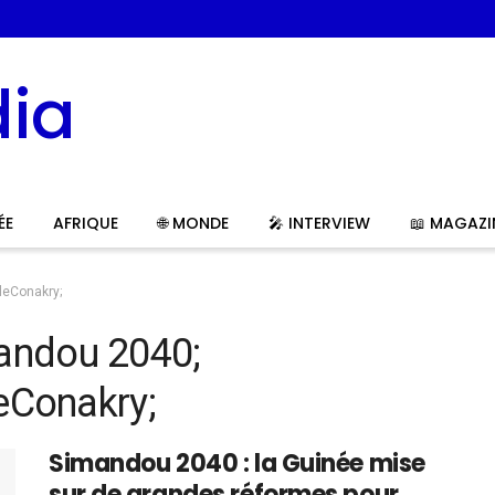
ÉE
AFRIQUE
🌐 MONDE
🎤 INTERVIEW
📖 MAGAZI
leConakry;
andou 2040;
eConakry;
Simandou 2040 : la Guinée mise
sur de grandes réformes pour