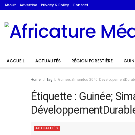
About
Advertise
Privacy & Policy
Contact
ACCUEIL
ACTUALITÉS
RÉGION FORESTIÈRE
GUIN
Home
Tag
Guinée; Simandou 2040; DéveloppementDurab
Étiquette :
Guinée; Sim
DéveloppementDurabl
ACTUALITÉS