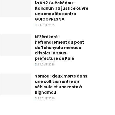
la RN2 Guéckédou–
Kailahun : la justice ouvre
une enquête contre
GUICOPRES SA
5 AOÛT 2026
N’Zérékoré :
l’effondrement du pont
de Tohonyala menace
d’isoler la sous-
préfecture de Palé
4 AOÛT 2026
Yomou : deux morts dans
une collision entre un
véhicule et une moto à
Bignamou
4 AOÛT 2026