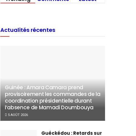
Actualités récentes
Guinée : Amara Camara prend
provisoirement les commandes de la
coordination présidentielle durant
l’absence de Mamadi Doumbouya
5 AOÛT 2026
Guéckédou : Retards sur