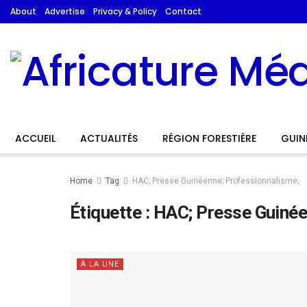
About
Advertise
Privacy & Policy
Contact
ACCUEIL
ACTUALITÉS
RÉGION FORESTIÈRE
GUIN
Home
Tag
HAC; Presse Guinéenne; Professionnalisme;
Étiquette :
HAC; Presse Guinée
À LA UNE