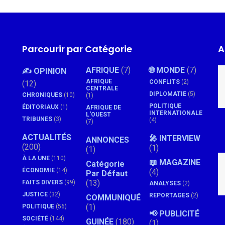
Parcourir par Catégorie
A
AFRIQUE
(7)
🌐 MONDE
(7)
✍️ OPINION
AFRIQUE
CONFLITS
(2)
(12)
CENTRALE
DIPLOMATIE
(5)
CHRONIQUES
(10)
(1)
POLITIQUE
ÉDITORIAUX
(1)
AFRIQUE DE
INTERNATIONALE
L'OUEST
TRIBUNES
(3)
(4)
(7)
ACTUALITÉS
🎤 INTERVIEW
ANNONCES
(200)
(1)
(1)
À LA UNE
(110)
📖 MAGAZINE
Catégorie
ÉCONOMIE
(14)
(4)
Par Défaut
(13)
FAITS DIVERS
(99)
ANALYSES
(2)
JUSTICE
(32)
REPORTAGES
(2)
COMMUNIQUÉ
(1)
POLITIQUE
(56)
📢 PUBLICITÉ
SOCIÉTÉ
(144)
GUINÉE
(180)
(1)