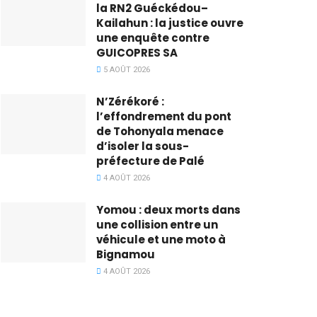
la RN2 Guéckédou–
Kailahun : la justice ouvre
une enquête contre
GUICOPRES SA
5 AOÛT 2026
N’Zérékoré :
l’effondrement du pont
de Tohonyala menace
d’isoler la sous-
préfecture de Palé
4 AOÛT 2026
Yomou : deux morts dans
une collision entre un
véhicule et une moto à
Bignamou
4 AOÛT 2026